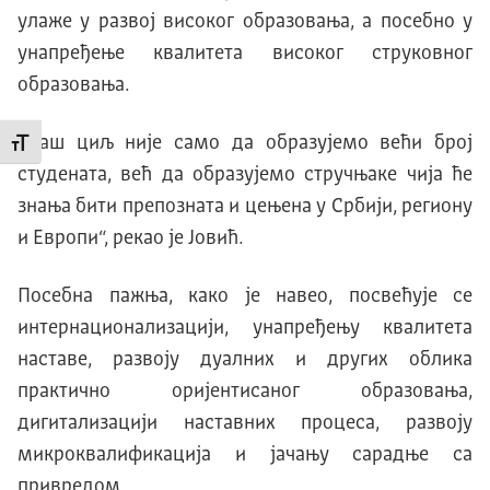
улаже у развој високог образовања, а посебно у
унапређење квалитета високог струковног
образовања.
„Наш циљ није само да образујемо већи број
Промени величину слова
студената, већ да образујемо стручњаке чија ће
знања бити препозната и цењена у Србији, региону
и Европи“, рекао је Јовић.
Посебна пажња, како је навео, посвећује се
интернационализацији, унапређењу квалитета
наставе, развоју дуалних и других облика
практично оријентисаног образовања,
дигитализацији наставних процеса, развоју
микроквалификација и јачању сарадње са
привредом.