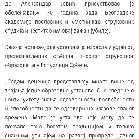
др Александар Јовић присуствовао је
обележавању 70 година рада Београдске
академије пословних и уметничких струковних
студија и честитао им овај важан јубилеј.
Kако је истакао, ова установа је израсла у један од
препознатљивих стубова високог струковног
образовања у Републици Србији.
„Седам деценија представљају много више од
трајања једне образовне установе. Оне сведоче о
континуитету знања, одговорности, посвећености
и способности да се одговори на изазове сваког
времена. Мало је установа које могу да се
похвале тако богатом традицијом и толико
снажним утицајем на развој привреде, јавног