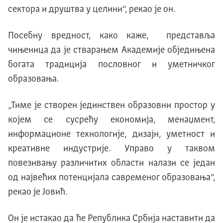
сектора и друштва у целини“, рекао је он.
Посебну вредност, како каже, представља
чињеница да је стварањем Академије обједињена
богата традиција пословног и уметничког
образовања.
„Тиме је створен јединствен образовни простор у
којем се сусрећу економија, менаџмент,
информационе технологије, дизајн, уметност и
креативне индустрије. Управо у таквом
повезивању различитих области налази се један
од највећих потенцијала савременог образовања“,
рекао је Јовић.
Он је истакао да ће Република Србија наставити да