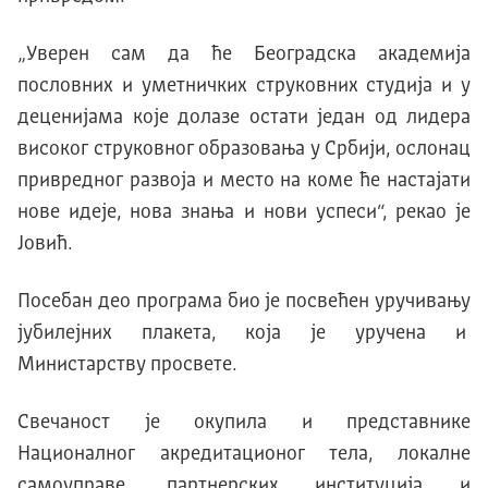
„Уверен сам да ће Београдска академија
пословних и уметничких струковних студија и у
деценијама које долазе остати један од лидера
високог струковног образовања у Србији, ослонац
привредног развоја и место на коме ће настајати
нове идеје, нова знања и нови успеси“, рекао је
Јовић.
Посебан део програма био је посвећен уручивању
јубилејних плакета, која је уручена и
Министарству просвете.
Свечаност је окупила и представнике
Националног акредитационог тела, локалне
самоуправе, партнерских институција и