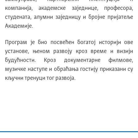
компанија, академске заједнице, професора,
студената, алумни заједницу и бројне пријатеље
Академије.
Програм је био посвећен богатој историји ове
установе, њеном развоју кроз време и визији
будућности. Kроз документарне филмове,
музичке наступе и обраћања гостију приказани су
кључни тренуци тог развоја.