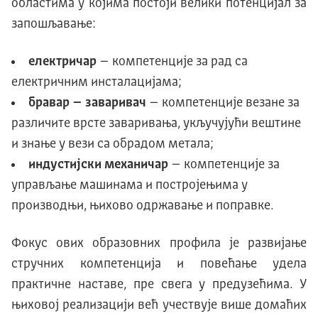
областима у којима постоји велики потенцијал за
запошљавање:
електричар
– компетенције за рад са
електричним инсталацијама;
бравар – заваривач
– компетенције везане за
различите врсте заваривања, укључујући вештине
и знање у вези са обрадом метала;
индустијски механичар
– компетенције за
управљање машинама и постројењима у
производњи, њихово одржавање и поправке.
Фокус ових образовних профила је развијање
стручних компетенција и повећање удела
практичне наставе, пре свега у предузећима. У
њиховој реализацији већ учествује више домаћих