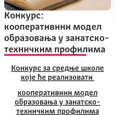
Конкурс:
кооперативини модел
образовања у занатско-
техничким профилима
Конкурс за средње школе
које ће реализовати
кооперативини модел
образовања у занатско-
техничким профилима