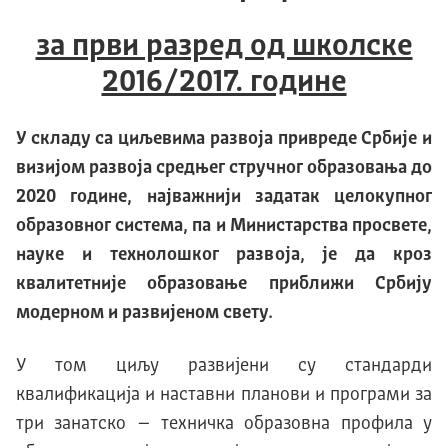
за први разред од школске
2016/2017. године
У складу са циљевима развоја привреде Србије
и
визиј
ом развоја средњег стручног образовања дo
2020
године,
најважнији
задатак
целокупног
образовног система
,
па и Министарства просвете,
науке и технолошког развоја
,
је да кроз
квалитетније образовање приближи Србију
модерном и развијеном свету.
У том циљу развијени су стандарди
квалификација и наставни планови и програми за
три занатско – техничка образовна профила у