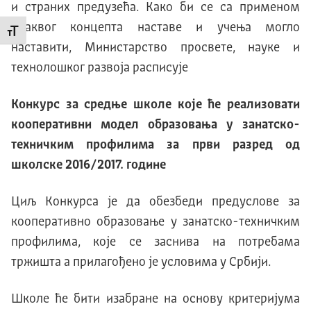
и страних предузећа. Како би се са применом
оваквог концепта наставе и учења могло
Промени величину слова
наставити, Министарство просвете, науке и
технолошког развоја расписује
Конкурс
за
средње школе које ће реализовати
кооперативни модел образовања у занатско-
техничким профилима
за први разред од
школске 2016/2017.
г
одине
Циљ Конкурса је да обезбеди предуслове за
кооперативно образовање у занатско-техничким
профилима, које се заснива на потребама
тржишта а прилагођено је условима у Србији.
Школе ће бити изабране на основу критеријума