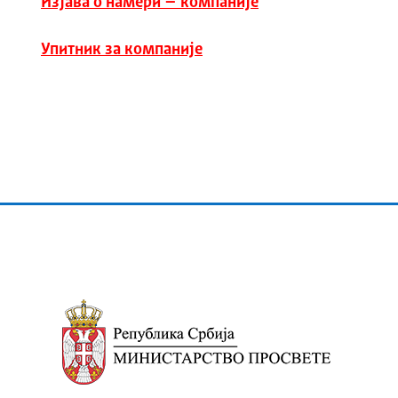
Изјава о намери – компаније
Упитник за компаније