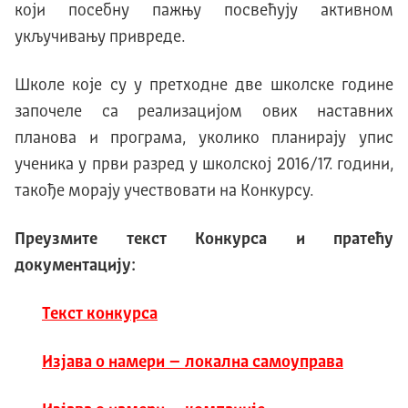
који посебну пажњу посвећују активном
укључивању привреде.
Школе које су у претходне две школске године
започеле са реализацијом ових наставних
планова и програма, уколико планирају упис
ученика у први разред у школској 2016/17. години,
такође морају учествовати на Конкурсу.
Преузмите текст Конкурса и пратећу
документацију:
Текст конкурса
Изјава о намери – локална самоуправа