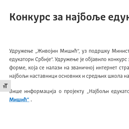
Конкурс за најбоље еду
Удружење „Живојин Мишић“, уз подршку Министар
едукатори Србије“. Удружење је објавило конкурс з
форме, која се налази на званичној интернет с
најбољи наставници основних и средњих школа на
Промени величину слова
Више информација о пројекту „Најбољи едукато
Мишић“
.