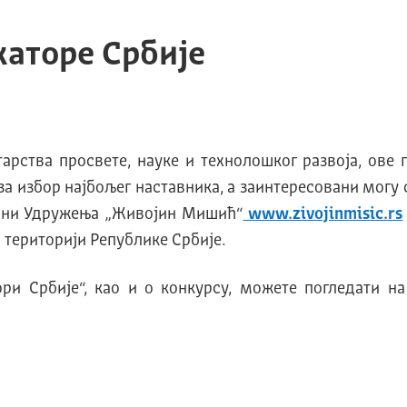
каторе Србије
ства просвете, науке и технолошког развоја, ове го
а избор најбољег наставника, а заинтересовани могу се
трани Удружења „Живојин Мишић“
www.zivojinmisic.rs
 територији Републике Србије.
ри Србије“, као и о конкурсу, можете погледати н