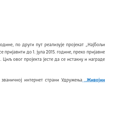
дине, по други пут реализује пројекат „Најбољи
 пријавити до 1. јула 2015. године, преко пријавне
. Циљ овог пројекта јесте да се истакну и награде
а званичној интернет страни Удружења
,,Живојин