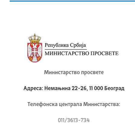
Министарство просвете
Адреса: Немањина 22-26, 11 000 Београд
Телeфонска централа Mинистарства:
011/3613-734