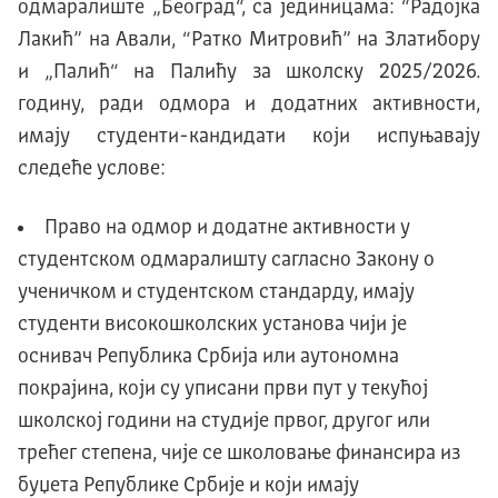
одмаралиште „Београд“, са јединицама: “Радојка
Лакић” на Авали, “Ратко Митровић” на Златибору
и „Палић“ на Палићу за школску 2025/2026.
годину, ради одмора и додатних активности,
имају студенти-кандидати који испуњавају
следеће услове:
Право на одмор и додатне активности у
студентском одмаралишту сагласно Закону о
ученичком и студентском стандарду, имају
студенти високошколских установа чији је
оснивач Република Србија или аутономна
покрајина, који су уписани први пут у текућој
школској години на студије првог, другог или
трећег степена, чије се школовање финансира из
буџета Републике Србије и који имају