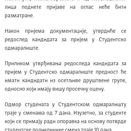
лица поднете пријаве на оглас неће бити
разматране.
Након пријема документације, утврдиће се
редослед кандидата за пријем у Студентско
одмаралиште.
Приликом утврђивања редоследа кандидата за
пријем у Студентско одмаралиште предност ће
имати кандидати из осетљиве друштвене групе,
односно који имају вишу просечну оцену.
Одмор студената у Студентском одмаралишту
траје у сменама од 7 дана. Изузетно, за студенте
који се примају ради опоравка на основу потврде
студентске поликлинике смена траје 10 дана.