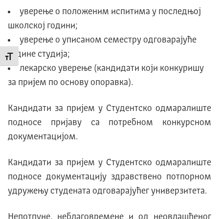
уверење о положеним испитима у последњој
школској години;
уверење о уписаном семестру одговарајуће
године студија;
Промени величину слова
лекарско уверење (кандидати који конкуришу
за пријем по основу опоравка).
Кандидати за пријем у Студентско одмаралиште
подносе пријаву са потребном конкурсном
документацијом.
Кандидати за пријем у Студентско одмаралиште
подносе документацију здравствено потпорном
удружењу студената одговарајућег универзитета.
Непотпуне, неблаговремене и од неовлашћеног