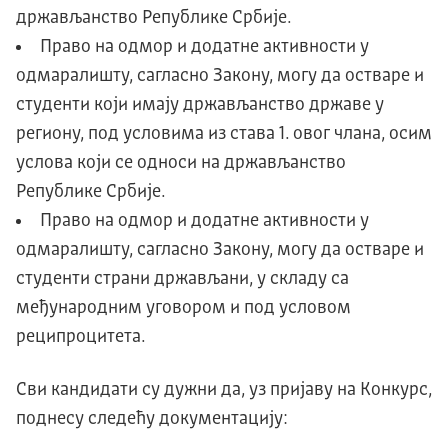
држављанство Републике Србије.
Право на одмор и додатне активности у
одмаралишту, сагласно Закону, могу да остваре и
студенти који имају држављанство државе у
региону, под условима из става 1. овог члана, осим
услова који се односи на држављанство
Републике Србије.
Право на одмор и додатне активности у
одмаралишту, сагласно Закону, могу да остваре и
студенти страни држављани, у складу са
међународним уговором и под условом
реципроцитета.
Сви кандидати су дужни да, уз пријаву на Конкурс,
поднесу следећу документацију: