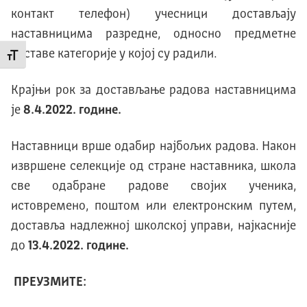
контакт телефон) учесници достављају
наставницима разредне, односно предметне
наставе категорије у којој су радили.
Промени величину слова
Крајњи рок за достављање радова наставницима
је
8.4.2022. године.
Наставници врше одабир најбољих радова. Након
извршене селекције од стране наставника, школа
све одабране радове својих ученика,
истовремено, поштом или електронским путем,
доставља надлежној школској управи, најкасније
до
13.4.2022. године.
ПРЕУЗМИТЕ: