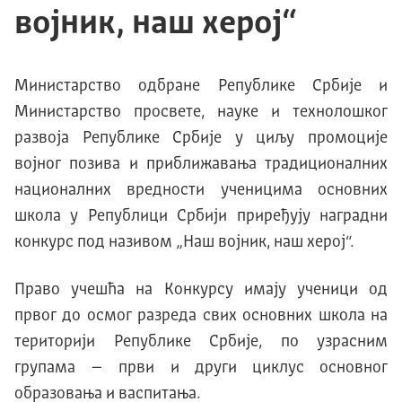
војник, наш херој“
Министарство одбране Републике Србије и
Министарство просвете, науке и технолошког
развоја Републике Србије у циљу промоције
војног позива и приближавања традиционалних
националних вредности ученицима основних
школа у Републици Србији приређују наградни
конкурс под називом „Наш војник, наш херој“.
Право учешћа на Конкурсу имају ученици од
првог до осмог разреда свих основних школа на
територији Републике Србије, по узрасним
групама – први и други циклус основног
образовања и васпитања.