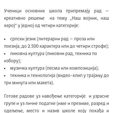
Ученици основних школа припремају рад –
креативно решење на тему „Наш војник, наш
херој“ у једној од четири категорије:
српски језик (литерарни рад – проза или
поезија, до 2.500 карактера или до четири строфе);
ликовна култура (ликовни рад, техника по
избору);
музичка култура (песма или композиција);
техника и технологија (видео-клип у трајању до
три минута или макета).
Готове радове уз навођење категорије и узрасне
групе и уз личне податке (име и презиме, разред и
одељење, место и назив школе коју похађа и