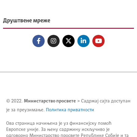
Друштвене мреже
© 2022.
Министарство просвете
> Садржај сајта доступан
је за преузимање.
Политика приватности
Ова страница начињена је уз финансијску помоћ
Европске уније. За њену садржину искључиво је
одговорно
Министарство просвете Републике Србије
и та