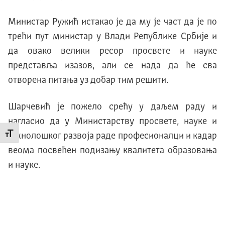
Министар Ружић истакао је да му је част да је по
трећи пут министар у Влади Републике Србије и
да овако велики ресор просвете и науке
представља изазов, али се нада да ће сва
отворена питања уз добар тим решити.
Шарчевић је пожело срећу у даљем раду и
нагласио да у Министарству просвете, науке и
Промени величину слова
технолошког развоја раде професионалци и кадар
веома посвећен подизању квалитета образовања
и науке.