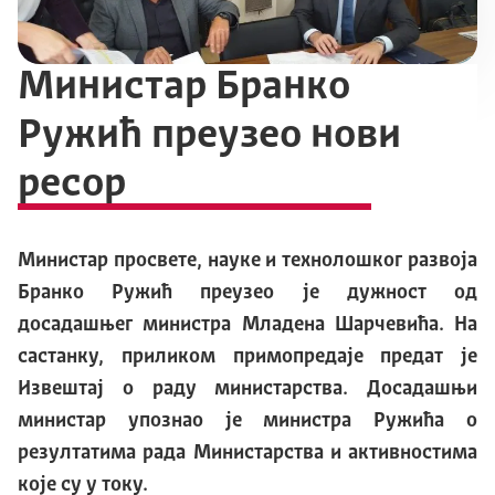
Министар Бранко
Ружић преузео нови
ресор
Министар просвете, науке и технолошког развоја
Бранко Ружић преузео је дужност од
досадашњег министра Младена Шарчевића. На
састанку, приликом примопредаје предат је
Извештај о раду министарства. Досадашњи
министар упознао је министра Ружића о
резултатима рада Министарства и активностима
које су у току.