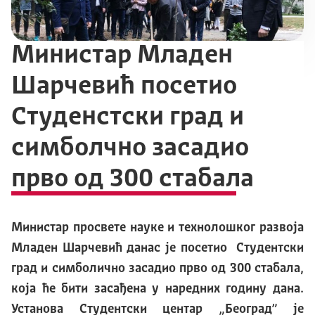
Министар Младен
Шарчевић посетио
Студенстски град и
симболчно засадио
прво од 300 стабала
Министар просвете науке и технолошког развоја
Младен Шарчевић данас је посетио Студентски
град и симболично засадио прво од 300 стабала,
која ће бити засађена у наредних годину дана.
Установа Студентски центар „Београд” је