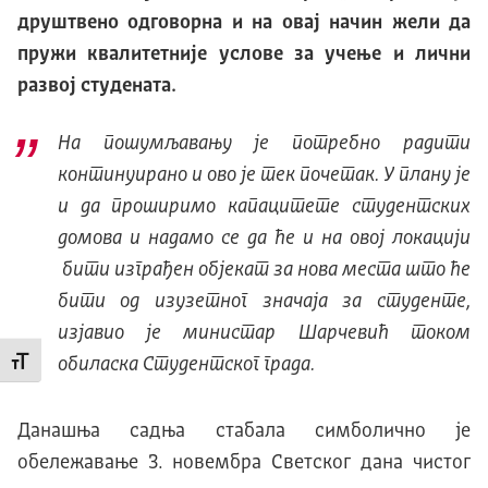
друштвено одговорна и на овај начин жели да
пружи квалитетније услове за учење и лични
развој студената.
На пошумљавању је потребно радити
континуирано и ово је тек почетак. У плану је
и да проширимо капацитете студентских
домова и надамо се да ће и на овој локацији
бити изграђен објекат за нова места што ће
бити од изузетног значаја за студенте,
изјавио је министар Шарчевић током
обиласка Студентског града.
Промени величину слова
Данашња садња стабала симболично је
обележавање 3. новембра Светског дана чистог