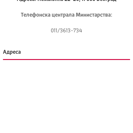
Телeфонска централа Mинистарства:
011/3613-734
Адреса