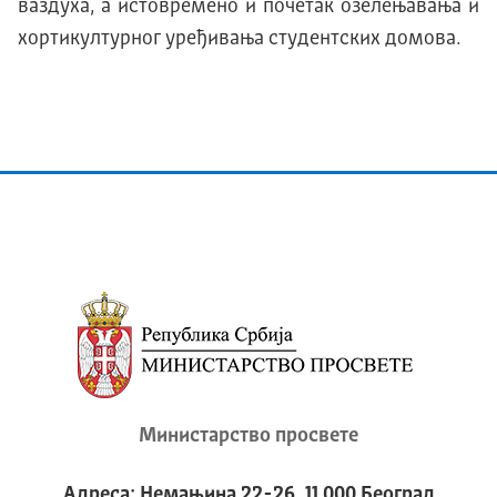
ваздуха, а истовремено и почетак озелењавања и
хортикултурног уређивања студентских домова.
Министарство просвете
Адреса: Немањина 22-26, 11 000 Београд