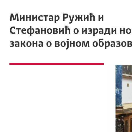
Министар Ружић и
Стефановић о изради но
закона о војном образо