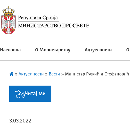
Насловна
О Министарству
Актуелности
О
»
Актуелности
»
Вести
»
Министар Ружић и Стефановић о
Читај ми
3.03.2022.