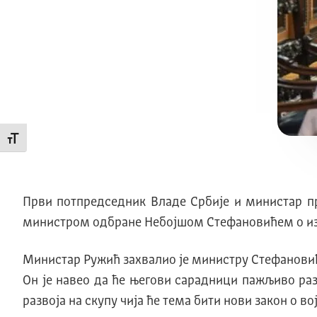
Промени величину слова
Први потпредседник Владе Србије и министар пр
министром одбране Небојшом Стефановићем о изр
Министар Ружић захвалио је министру Стефановић
Он је навео да ће његови сарадници пажљиво раз
развоја на скупу чија ће тема бити нови закон о в