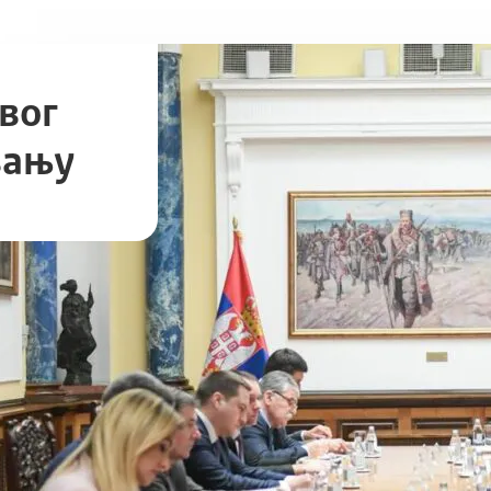
вог
вању