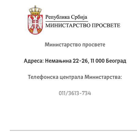
Министарство просвете
Адреса: Немањина 22-26, 11 000 Београд
Телeфонска централа Mинистарства:
011/3613-734