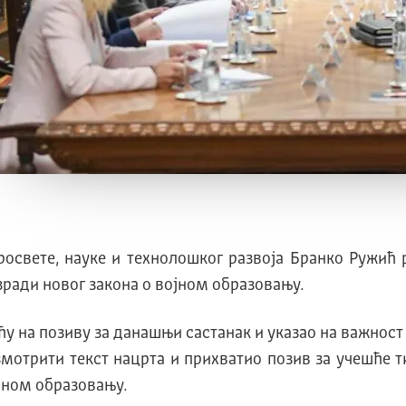
освете, науке и технолошког развоја Бранко Ружић 
ади новог закона о војном образовању.
у на позиву за данашњи састанак и указао на важност
мотрити текст нацрта и прихватио позив за учешће 
ојном образовању.