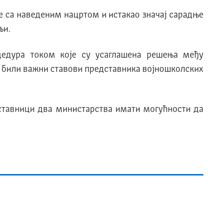
е са наведеним нацртом и истакао значај сарадње
љи.
цедура током које су усаглашена решења међу
о били важни ставови представника војношколских
дставници два министарства имати могућности да