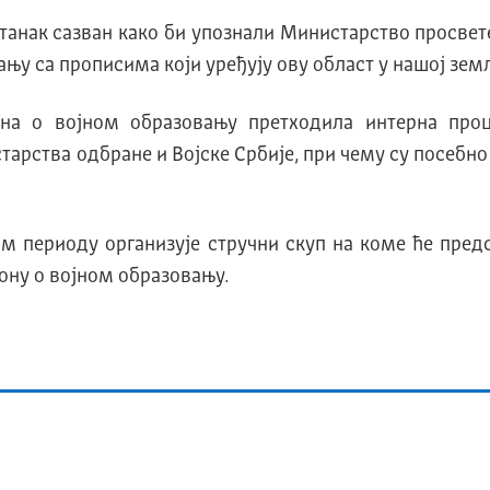
танак сазван како би упознали Министарство просвет
ању са прописима који уређују ову област у нашој зем
кона о војном образовању претходила интерна про
арства одбране и Војске Србије, при чему су посебн
м периоду организује стручни скуп на коме ће пре
ону о војном образовању.