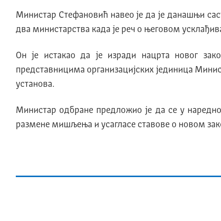
Министар Стефановић навео је да је данашњи сас
два министарства када је реч о његовом усклађив
Он је истакао да је изради нацрта новог за
представницима организацијских јединица Минист
установа.
Министар одбране предложио је да се у наредно
размене мишљења и усагласе ставове о новом зак