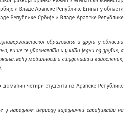
ошког развоја Бранко Ружић и египатски министар
бије и Владе Арапске Републике Египат у области
аде Републике Србије и Владе Арапске Републике
оуниверзитетског образовања и други у области
а, више се упознавати и учити једни од других, а
овања, већу мобилност и студената и запослених,
.
 домаћин четири студента из Арапске Републике
ће у наредном периоду заједнички сарађивати на