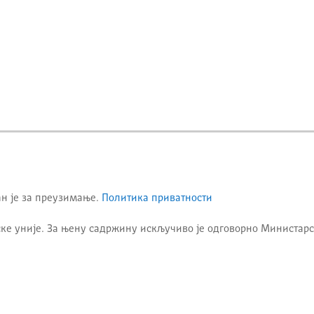
ан је за преузимање.
Политика приватности
ке уније. За њену садржину искључиво је одговорно
Министарс