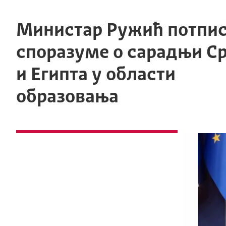
Министар Ружић потпи
споразуме o сарадњи Ср
и Египта у области
образовања