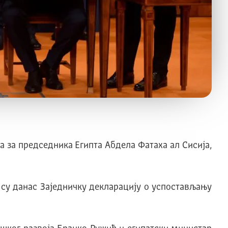
 за председника Египта Абдела Фатаха ал Сисија,
су данас Заједничку декларацију о успостављању