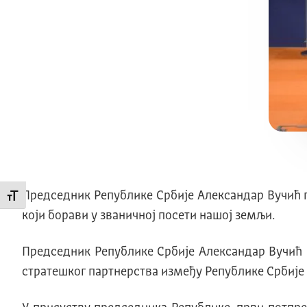
Председник Републике Србије Александар Вучић п
Промени величину слова
који борави у званичној посети нашој земљи.
Председник Републике Србије Александар Вучић 
стратешког партнерства између Рeпублике Србије 