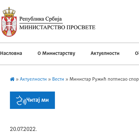
Насловна
О Министарству
Актуелности
О
»
Актуелности
»
Вести
»
Министар Ружић потписао спора
Читај ми
20.07.2022.