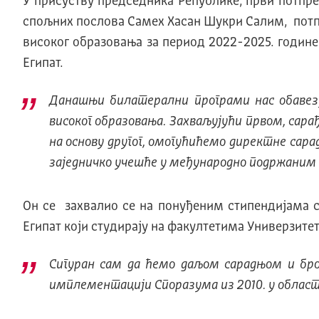
У присуству председника Републике, први потпре
спољних послова Самех Хасан Шукри Салим, потпи
високог образовања за период 2022-2025. годин
Египат.
Данашњи билатерални програми нас обавезу
високог образовања. Захваљујући првом, сара
на основу другог, омогућићемо директне сар
заједничко учешће у међународно подржаним 
Он се захвалио се на понуђеним стипендијама 
Египат који студирају на факултетима Универзитет
Сигуран сам да ћемо даљом сарадњом и број
имплементацији Споразума из 2010. у област