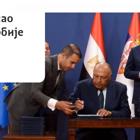
сао
бије