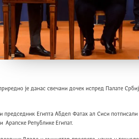
риредио је данас свечани дочек испред Палате Србија
и председник Египта Абдел Фатах ал Сиси потписали 
и Арапске Републике Египат.