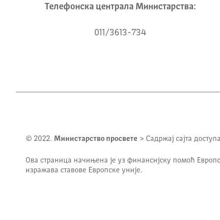
Телeфонска централа Mинистарства:
011/3613-734
© 2022.
Министарство просвете
> Садржај сајта доступ
Ова страница начињена је уз финансијску помоћ Европс
изражава ставове Европске уније.