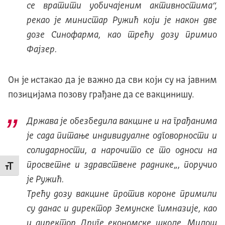
се вратити уобичајеним активностима
“,
рекао је министар Ружић који је након две
дозе Синофарма, као трећу дозу примио
Фајзер.
Он је истакао да је важно да сви који су на јавним
позицијама позову грађане да се вакцинишу.
Држава је обезбедила вакцине и на грађанима
је сада питање индивидуалне одговорности и
солидарности, а нарочито се то односи на
просветне и здравствене раднике
„, поручио
Промени величину слова
је Ружић.
Трећу дозу вакцине против короне примили
су данас и директор Земунске гимназије, као
и директор Друге економске школе, Милош