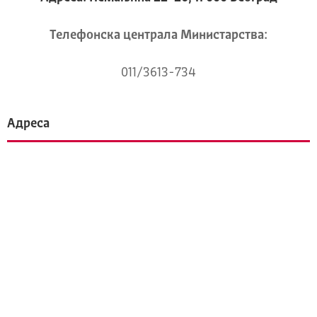
Телeфонска централа Mинистарства:
011/3613-734
Адреса