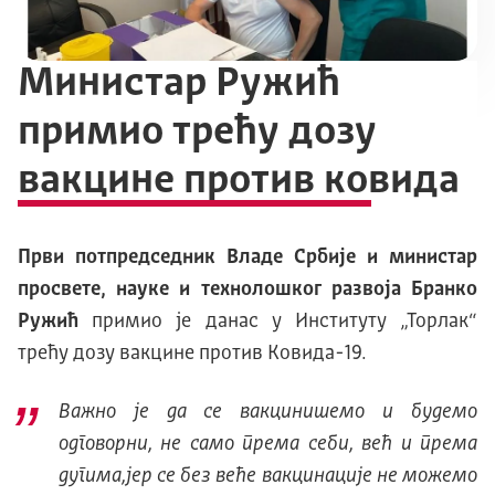
Министар Ружић
примио трећу дозу
вакцине против ковида
Први потпредседник Владе Србије и министар
просвете, науке и технолошког развоја Бранко
Ружић
примио је данас у Институту „Торлак“
трећу дозу вакцине против Ковида-19.
Важно је да се вакцинишемо и будемо
одговорни, не само према себи, већ и према
дугима,јер се без веће вакцинације не можемо