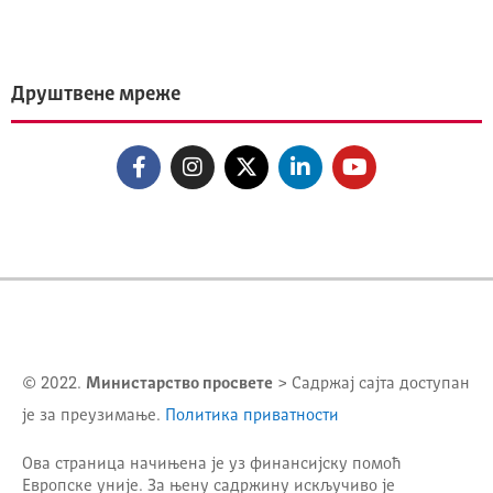
Друштвене мреже
© 2022.
Министарство просвете
> Садржај сајта доступан
је за преузимање.
Политика приватности
Ова страница начињена је уз финансијску помоћ
Европске уније. За њену садржину искључиво је