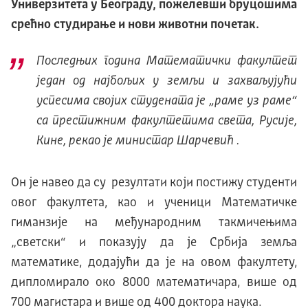
Универзитета у Београду, пожелевши бруцошима
срећно студирање и нови животни почетак.
Последњих година Математички факултет
један од најбољих у земљи и захваљујући
успесима својих студената је „раме уз раме“
са престижним факултетима света, Русије,
Kине, рекао је министар Шарчевић .
Он је навео да су резултати који постижу студенти
овог факултета, као и ученици Математичке
гиманзије на међународним такмичењима
„светски“ и показују да је Србија земља
математике, додајући да је на овом факултету,
дипломирало око 8000 математичара, више од
700 магистара и више од 400 доктора наука.