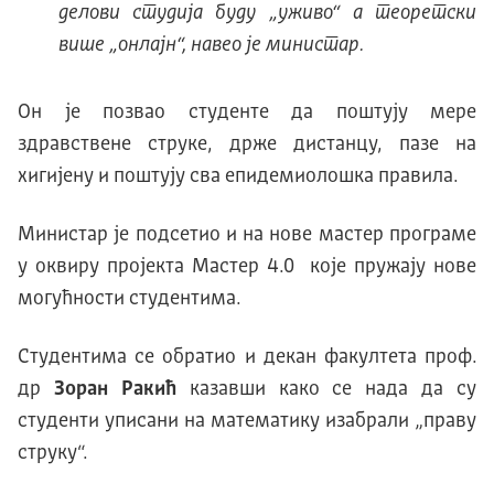
делови студија буду „уживо“ а теоретски
више „онлајн“, навео је министар.
Он је позвао студенте да поштују мере
здравствене струке, држе дистанцу, пазе на
хигијену и поштују сва епидемиолошка правила.
Министар је подсетио и на нове мастер програме
у оквиру пројекта Мастер 4.0 које пружају нове
могућности студентима.
Студентима се обратио и декан факултета проф.
др
Зоран Ракић
казавши како се нада да су
студенти уписани на математику изабрали „праву
струку“.