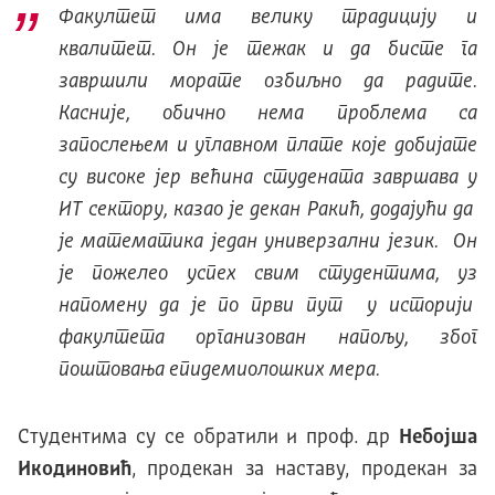
Факултет има велику традицију и
квалитет. Он је тежак и да бисте га
завршили морате озбиљно да радите.
Kасније, обично нема проблема са
запослењем и углавном плате које добијате
су високе јер већина студената завршава у
ИТ сектору, казао је декан Ракић, додајући да
је математика један универзални језик. Он
је пожелео успех свим студентима, уз
напомену да је по први пут у историји
факултета организован напољу, због
поштовања епидемиолошких мера.
Студентима су се обратили и проф. др
Небојша
Икодиновић
, продекан за наставу, продекан за