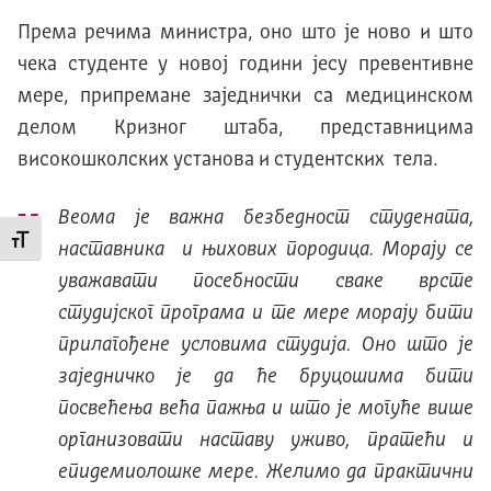
Према речима министра, оно што је ново и што
чека студенте у новој години јесу превентивне
мере, припремане заједнички са медицинском
делом Кризног штаба, представницима
високошколских установа и студентских тела.
Веома је важна безбедност студената,
Промени величину слова
наставника и њихових породица. Морају се
уважавати посебности сваке врсте
студијског програма и те мере морају бити
прилагођене условима студија. Оно што је
заједничко је да ће бруцошима бити
посвећења већа пажња и што је могуће више
организовати наставу уживо, пратећи и
епидемиолошке мере. Желимо да практични