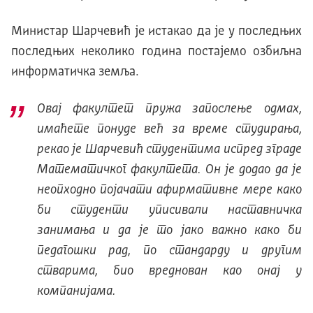
Министар Шарчевић је истакао да је у последњих
последњих неколико година постајемо озбиљна
информатичка земља.
Овај факултет пружа запослење одмах,
имаћете понуде већ за време студирања,
рекао је Шарчевић студентима испред зграде
Математичког факултета. Он је додао да је
неопходно појачати афирмативне мере како
би студенти уписивали наставничка
занимања и да је то јако важно како би
педагошки рад, по стандарду и другим
стварима, био вреднован као онај у
компанијама.