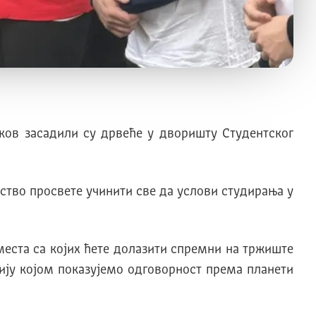
ков засадили су дрвеће у дворишту Студентског
ство просвете учинити све да услови студирања у
места са којих ћете долазити спремни на тржиште
ију којом показујемо одговорност према планети