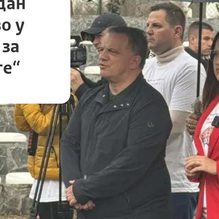
дан
о у
 за
те“