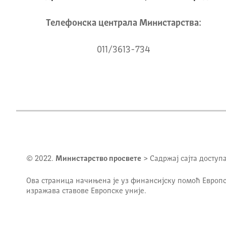
Телeфонска централа Mинистарства:
011/3613-734
© 2022.
Министарство просвете
> Садржај сајта доступ
Ова страница начињена је уз финансијску помоћ Европс
изражава ставове Европске уније.