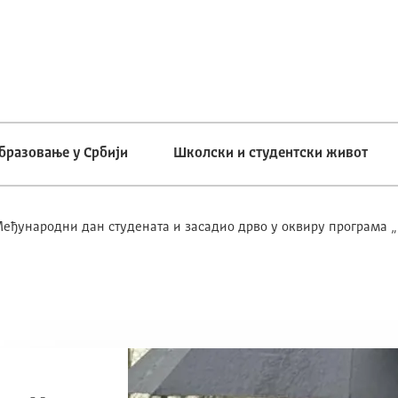
бразовање у Србији
Школски и студентски живот
еђународни дан студената и засадио дрво у оквиру програма „ 