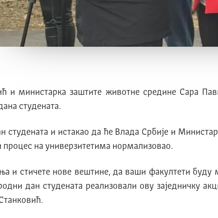
ић и министарка заштите животне средине Сара Пав
ана студената.
н студената и истакао да ће Влада Србије и Министар
ни процес на универзитетима нормализовао.
а и стичете нове вештине, да ваши факултети буду 
родни дан студената реализовали ову заједничку акц
 Станковић.