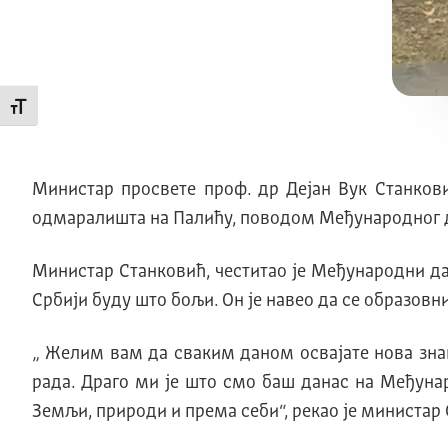
Промени величину слова
Министар просвете проф. др Дејан Вук Станков
одмаралишта на Палићу, поводом Међународног д
Министар Станковић, честитао је Међународни да
Србији буду што бољи. Он је навео да се образов
„ Желим вам да сваким даном освајате нова знањ
рада. Драго ми је што смо баш данас на Међуна
Земљи, природи и према себи“, рекао је министар