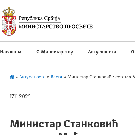
Насловна
О Министарству
Актуелности
О
»
Актуелности
»
Вести
»
Министар Станковић честитао М
17.11.2025.
Министар Станковић