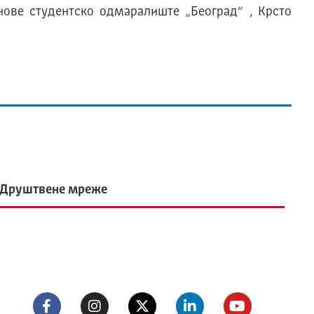
нове студентско одмаралиште „Београд“ , Крсто
Друштвене мреже