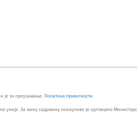
ан је за преузимање.
Политика приватности
ке уније. За њену садржину искључиво је одговорно
Министарс