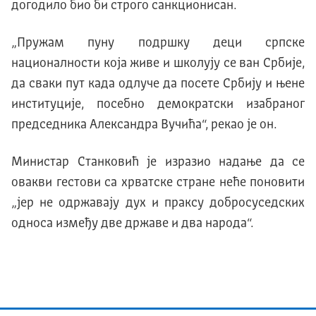
догодило био би строго санкционисан.
„Пружам пуну подршку деци српске
националности која живе и школују се ван Србије,
да сваки пут када одлуче да посете Србију и њене
институције, посебно демократски изабраног
председника Александра Вучића“, рекао је он.
Министар Станковић је изразио надање да се
овакви гестови са хрватске стране неће поновити
„јер не одржавају дух и праксу добросуседских
односа између две државе и два народа“.