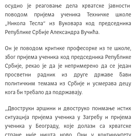
осудио је реаговање дела хрватске јавности
поводом пријема ученика Техничке школе
„Никола Тесла“ из Вуковара код председника
Републике Србије Александра Вучића.
Он је поводом критике професорке из те школе,
због пријема ученика код председника Републике
Србије, рекао је да је непримерено да се један
просветни радник из друге државе бави
политичким темама из Србије и усмерава децу
кога би требало да подржавају.
„Двоструки аршини и двоструко поимање истих
ситуација пријема ученика у Загребу и пријема
ученика у Београду, које долази са хрватске
стране није ништа ново. Они у континуитету