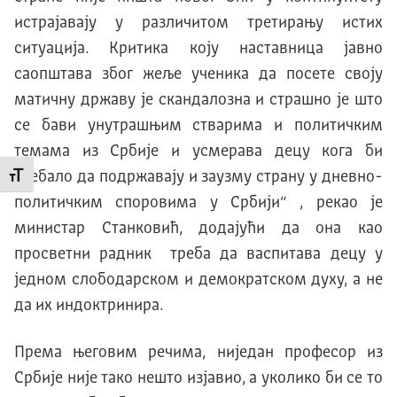
истрајавају у различитом третирању истих
ситуација. Критика коју наставница јавно
саопштава због жеље ученика да посете своју
матичну државу је скандалозна и страшно је што
се бави унутрашњим стварима и политичким
темама из Србије и усмерава децу кога би
требало да подржавају и заузму страну у дневно-
Промени величину слова
политичким споровима у Србији“ , рекао је
министар Станковић, додајући да она као
просветни радник треба да васпитава децу у
једном слободарском и демократском духу, а не
да их индоктринира.
Према његовим речима, ниједан професор из
Србије није тако нешто изјавио, а уколико би се то