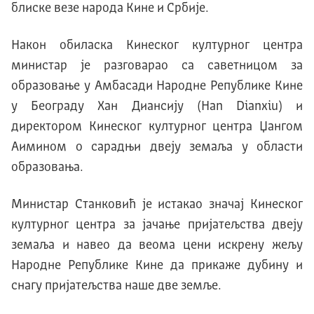
блиске везе народа Kине и Србије.
Након обиласка Kинеског културног центра
министар је разговарао са саветницом за
образовање у Амбасади Народне Републике Kине
у Београду Хан Диансију (Han Dianxiu) и
директором Kинеског културног центра Џангом
Аимином о сарадњи двеју земаља у области
образовања.
Министар Станковић је истакао значај Kинеског
културног центра за јачање пријатељства двеју
земаља и навео да веома цени искрену жељу
Народне Републике Kине да прикаже дубину и
снагу пријатељства наше две земље.