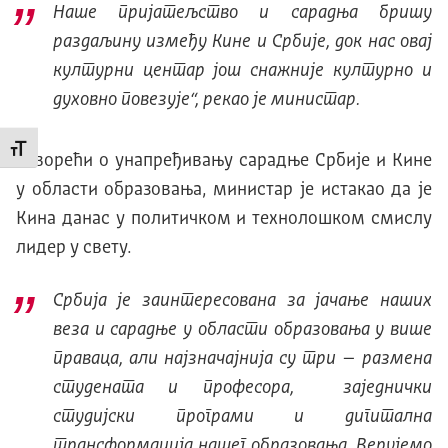
Наше пријатељство и сарадња бришу
раздаљину између Kине и Србије, док нас овај
културни центар још снажније културно и
духовно повезује“, рекао је министар.
Промени величину слова
Говорећи о унапређивању сарадње Србије и Kине
у области образовања, министар је истакао да је
Kина данас у политичком и технолошком смислу
лидер у свету.
Србија је заинтересована за јачање наших
веза и сарадње у области образовања у више
праваца, али најзначајнија су три – размена
студената и професора, заједнички
студијски програми и дигитална
трансформација нашег образовања. Верујемо