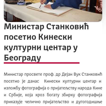
Министар Станковић
посетио Кинески
културни центар у
Београду
Министар просвете проф. др Дејан Вук Станковић
посетио је данас Kинески културни центар и
изложбу фотографија о пријатељству народа Kине
и Србије, која кроз богату збирку фотографија
приказује челично пријатељство и дугогодишње