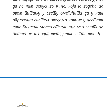
да ће нам искуство Kине, која је водећа по
овом питању у свету омогућити да у наш
образовни систем уведемо новине у настави
како би наши млади стекли знања и вештине
потребне за будућност“, рекао је Станковић.