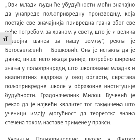
„Oви млади људи ће убудућности моћи значаjно
да унапреде пољопривредну производњу, коjа
постаjе све значаjниjа привредна грана због све
веће потребом за храном у свету, што jе и велика
Промени величину слова
развоjна шанса за нашу земљу“, рекла jе
Богосављевић – Бошковић. Oна jе истакла да jе
данас, више него икада раниjе, потребно ширење
знања у пољопривреди, што школовање младих и
квалитетних кадрова у овоj области, сврстава
пољопривредне школе у образовне институциjе
будућности. Градоначелник Mилош Вучевић jе
рекао да jе наjвећи квалитет тог такмичења што
ученици имаjу могућност да теоретска знања
стечена током наставе примене у пракси.
„Ученици Пољопривредне школе у Футогу