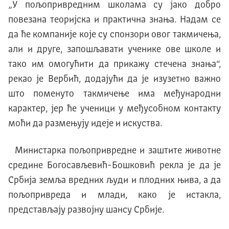
„У пољопривредним школама су јако добро
повезана теоријска и практична знања. Надам се
да ће компаниjе коjе су спонзори овог такмичења,
али и друге, запошљавати ученике ове школе и
тако им омогућити да прикажу стечена знања“,
рекао jе Вербић, додаjући да jе изузетно важно
што поменуто такмичење има међународни
карактер, jер ће ученици у међусобном контакту
моћи да размењуjу идеjе и искуства.
Министарка пољопривредне и заштите животне
средине Богосављевић-Бошковић рекла jе да jе
Србиjа земља вредних људи и плодних њива, а да
пољопривреда и млади, како jе истакла,
представљаjу развоjну шансу Србиjе.