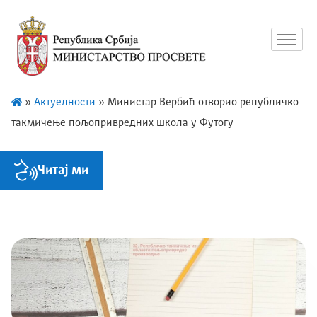
»
Актуелности
»
Министар Вербић отворио републичко
такмичење пољопривредних школа у Футогу
Читај ми