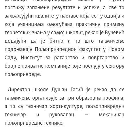
постижу запажене резултате и успехе, а све то
захваљуjући квалитету наставе коjа се ту одвиjа и
коjа ученицима омогућава практичну примену
теоретских знања у самоj школи“, рекао jе Вучевић
додаjући да jе битно и то што такмичење
подржаваjу Пољопривреднои факултет у Новом
Саду, Институт за ратарство и повртарство и
броjне приватне компаниjе коjе послуjу у сектору
пољопривреде.
Директор школе Душан Гагић jе рекао да се
такмичење организуjе за три образовна профила,
а то су техничар хортикултуре, пољопривредни
техничар и руковалац – механичар
пољопривредне технике.