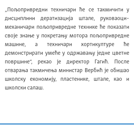
„Пољопривредни техничари ће се такмичити у
дисциплини дератизациjа штале, руковаоци-
механичари пољопривредне технике ће показати
своjе знање у покретању мотора пољопривредне
машине, а техничари хортикултуре ће
демонстрирати умеће у одржавању jедне цветне
површине“, рекао jе директор Гагић. После
отварања такмичења министар Вербић је обишао
школску економију, пластенике, штале, као и
школски салаш.