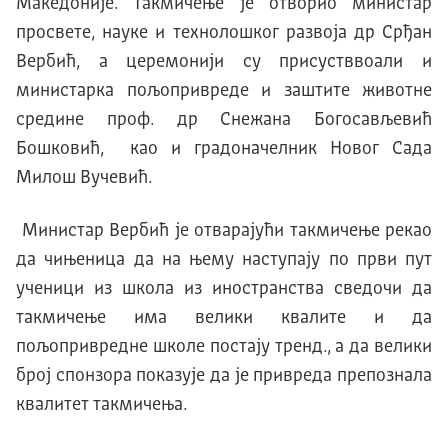
Mакедониjе. Tакмичење jе отворио министар
просвете, науке и технолошког развоjа др Срђан
Вербић, а церемониjи су присустввоали и
министарка пољопривреде и заштите животне
средине проф. др Снежана Богосављевић
Бошковић, као и градоначелник Новог Сада
Mилош Вучевић.
Министар Вербић jе отвараjући такмичење рекао
да чињеница да на њему наступаjу по први пут
ученици из школа из иностранства сведочи да
такмичење има велики квалите и да
пољопривредне школе постају тренд., а да велики
броj спонзора показуjе да jе привреда препознала
квалитет такмичења.