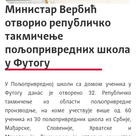
Министар Вербић
отворио републичко
такмичење
пољопривредних школа
у Футогу
У Пољопривредноj школи са домом ученика у
Футогу данас jе отворено 32. Републичко
такмичење из области пољопривредне
производње, на коме учествуjе више од 60
ученика из 30 пољопривредних школа из Србиjе,
Mађарске, Словениjе, Хрватске и