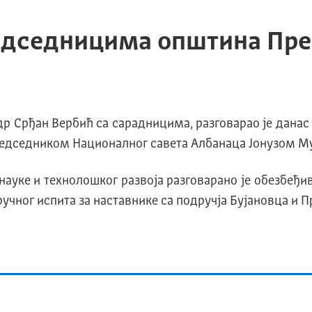
едседницима општина Пре
 др Срђан Вербић са сарадницима, разговарао је дана
редседником Националног савета Албанаца Јонузом Му
науке и технолошког развоја разговарано је обезбеђи
ручног испита за наставнике са подручја Бујановца и 