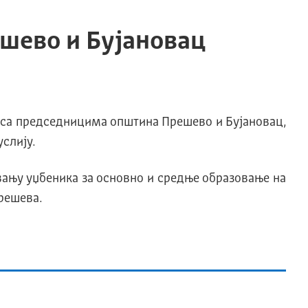
шево и Бујановац
с са председницима општина Прешево и Бујановац,
слију.
вању уџбеника за основно и средње образовање на
Прешева.