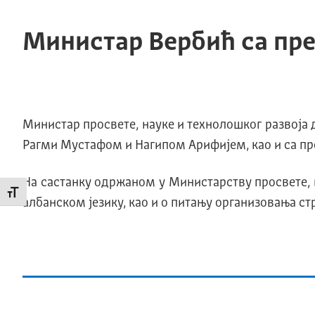
Министар Вербић са пр
Министар просвете, науке и технолошког развоја
Рагми Мустафом и Нагипом Арифијем, као и са п
На састанку одржаном у Министарству просвете, 
Промени величину слова
албанском језику, као и о питању организовања ст