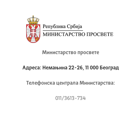
Министарство просвете
Адреса: Немањина 22-26, 11 000 Београд
Телeфонска централа Mинистарства:
011/3613-734