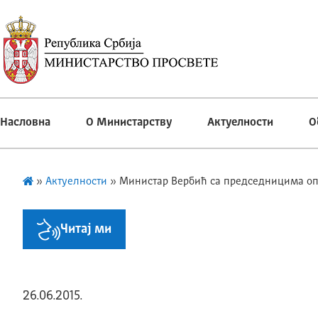
Насловна
О Министарству
Актуелности
О
»
Актуелности
»
Министар Вербић са председницима оп
Читај ми
26.06.2015.