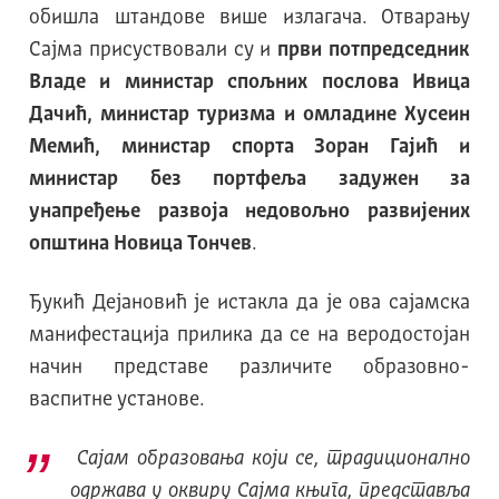
обишла штандове више излагача. Отварању
Сајма присуствовали су и
први потпредседник
Владе и министар спољних послова Ивица
Дачић, министар туризма и омладине Хусеин
Мемић, министар спорта Зоран Гајић и
министар без портфеља задужен за
унапређење развоја недовољно развијених
општина Новица Тончев
.
Ђукић Дејановић је истакла да је ова сајамска
манифестација прилика да се на веродостојан
начин представе различите образовно-
васпитне установе.
Сајам образовања који се, традиционално
одржава у оквиру Сајма књига, представља