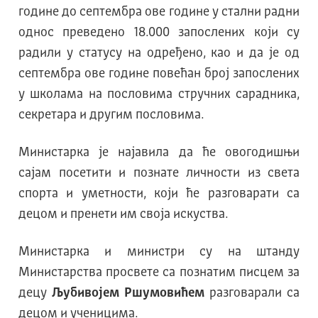
године до септембра ове године у стални радни
однос преведено 18.000 запослених који су
радили у статусу на одређено, као и да је од
септембра ове године повећан број запослених
у школама на пословима стручних сарадника,
секретара и другим пословима.
Министарка је најавила да ће овогодишњи
сајам посетити и познате личности из света
спорта и уметности, који ће разговарати са
децом и пренети им своја искуства.
Министарка и министри су на штанду
Министарства просвете са познатим писцем за
децу
Љубивојем Ршумовићем
разговарали са
децом и ученицима.