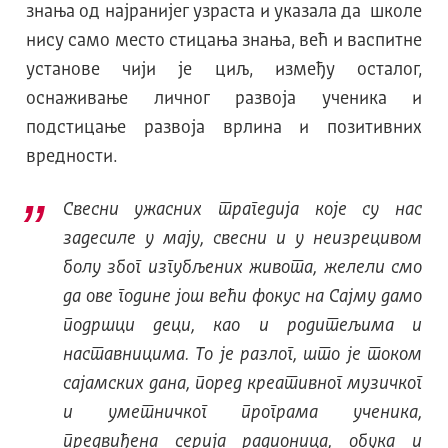
знања од најранијег узраста и указала да школе
нису само место стицања знања, већ и васпитне
установе чији је циљ, између осталог,
оснаживање личног развоја ученика и
подстицање развоја врлина и позитивних
вредности.
Свесни ужасних трагедија које су нас
задесиле у мају, свесни и у неизрецивом
болу због изгубљених живота, желели смо
да ове године још већи фокус на Сајму дамо
подршци деци, као и родитељима и
наставницима. То је разлог, што је током
сајамских дана, поред креативног музичког
и уметничког програма ученика,
предвиђена серија радионица, обука и