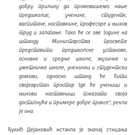
добру прилику да промовишемо наше
предшколце, ученике, студенте,
васпитаче, наставнике, професоре и њихов
труд и залагање. Тако ће се ове године на
штанду Министарства просвете
представити предшколске установе,
основне и средње школе, музичке и
уметничке школе, ученички и студентски
домови, односно штанд ће бити
својеврстан простор где ће ученици и
њихови наставници показати своја
достигнућа и примере добре праксе“, рекла
је она.
Ђукић Дејановић истакла је значај стицања