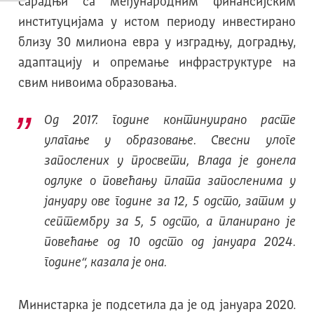
сарадњи са међународним финансијским
институцијама у истом периоду инвестирано
близу 30 милиона евра у изградњу, доградњу,
адаптацију и опремање инфраструктуре на
свим нивоима образовања.
Од 2017. године континуирано расте
улагање у образовање. Свесни улоге
запослених у просвети, Влада је донела
одлуке о повећању плата запосленима у
јануару ове године за 12, 5 одсто, затим у
септембру за 5, 5 одсто, а планирано је
повећање од 10 одсто од јануара 2024.
године“, казала је она.
Министарка је подсетила да је од јануара 2020.