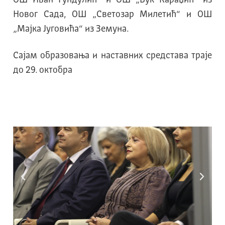
Новог Сада, ОШ „Светозар Милетић“ и ОШ
„Мајка Југовића“ из Земуна.
Сајам образовања и наставних средстава траје
до 29. октобра