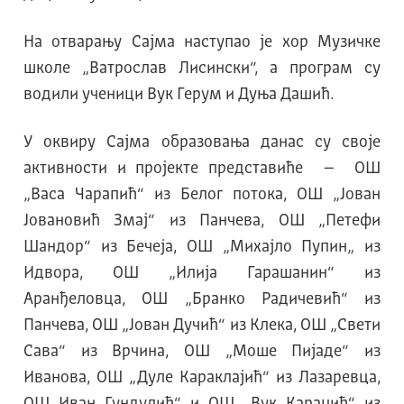
На отварању Сајма наступао је хор Mузичке
школе „Ватрослав Лисински“, а програм су
водили ученици Вук Герум и Дуња Дашић.
У оквиру Сајма образовања данас су своје
активности и пројекте представиће – ОШ
„Васа Чарапић“ из Белог потока, ОШ „Јован
Јовановић Змај“ из Панчева, ОШ „Петефи
Шандор“ из Бечеја, ОШ „Михајло Пупин„ из
Идвора, ОШ „Илија Гарашанин“ из
Аранђеловца, ОШ „Бранко Радичевић“ из
Панчева, ОШ „Јован Дучић“ из Клека, ОШ „Свети
Сава“ из Врчина, ОШ „Моше Пијаде“ из
Иванова, ОШ „Дуле Караклајић“ из Лазаревца,
ОШ Иван Гундулић“ и ОШ „Вук Караџић“ из