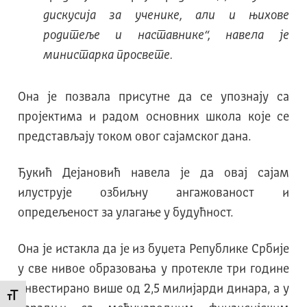
дискусија за ученике, али и њихове
родитеље и наставнике“, навела је
министарка просвете.
Она је позвала присутне да се упознају са
пројектима и радом основних школа које се
представљају током овог сајамског дана.
Ђукић Дејановић навела је да овај сајам
илуструје озбиљну ангажованост и
опредељеност за улагање у будућност.
Она је истакла да је из буџета Републике Србије
у све нивое образовања у протекле три године
инвестирано више од 2,5 милијарди динара, а у
Промени величину слова