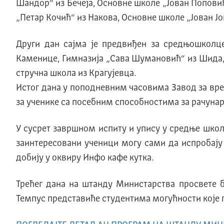
Шандор“ из Бечеја, Основне школе „Јован Попови
„Петар Кочић“ из Накова, Основне школе „Јован Ј
Други дан сајма је предвиђен за средњошколц
Каменице, Гимназија „Сава Шумановић“ из Шида, 
стручна школа из Крагујевца.
Истог дана у поподневним часовима Завод за вр
за ученике са посебним способностима за рачуна
У сусрет завршном испиту и упису у средње шко
заинтересовани ученици могу сами да испробају
добију у оквиру Инфо кафе кутка.
Трећег дана на штанду Министарства просвете 
Темпус представиће студентима могућности које п