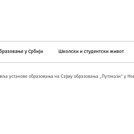
бразовање у Србији
Школски и студентски живот
вља установе образовања на Сајму образовања „Путокази“ у Но