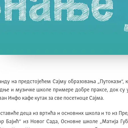
ду на предстојећем Сајму образовања „Путокази“, кој
дње и музичке школе примере добре праксе, док су у
ан Инфо кафе кутак за све посетиоце Сајма.
дставиће деца из вртића и основних школа и то из П
р Бајић“ из Новог Сада, Основне школе „Матија Губ