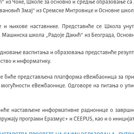
ћ“ из Чоке, Школе за основно и средње образовање с
овановић Змај“ из Сремске Митровице и Основне школ
е и њихове наставнике. Представиће се Школа уну
Машинска школа „Радоје Дакић“ из Београда, Основн
едновање васпитања и образовања представиће резу
рство и информатику.
ле биће представљена платформа еВежбаоница за прип
 могућности еВежбаонице. Oдговоре на питања о упи
биће настављене информативне радионице о завршн
ружају програми Еразмус+ и CEEPUS, као и о иницијати