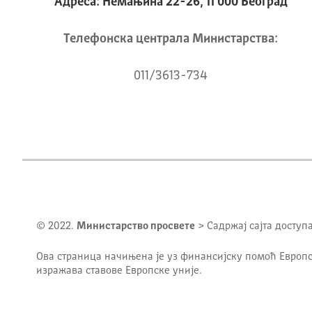
Адреса: Немањина 22-26, 11 000 Београд
Телeфонска централа Mинистарства:
011/3613-734
© 2022.
Министарство просвете
> Садржај сајта доступ
Ова страница начињена је уз финансијску помоћ Европс
изражава ставове Европске уније.