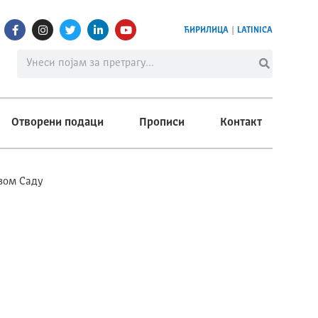
ЋИРИЛИЦА
|
LATINICA
Отворени подаци
Прописи
Контакт
вом Саду