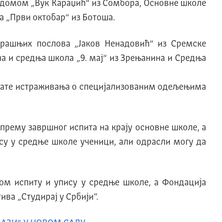
а домом „Вук Караџић“ из Сомбора, Основне школе
а „Први октобар“ из Ботоша.
трашњих послова „Јаков Ненадовић“ из Сремске
а и средња школа „9. мај“ из Зрењанина и Средња
лтате истраживања о специјализованим одељењима
рему завршног испита на крају основне школе, а
су у средње школе ученици, али одрасли могу да
ом испиту и упису у средње школе, a Фондација
ва „Студирај у Србији”.