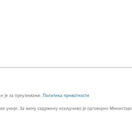
ан је за преузимање.
Политика приватности
ке уније. За њену садржину искључиво је одговорно
Министарс