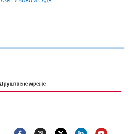
АЗИ“ У НОВОМ САДУ
Друштвене мреже