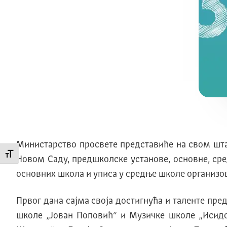
Министарство просвете представиће на свом штан
Промени величину слова
Новом Саду, предшколске установе, основне, сре
основних школа и уписа у средње школе организов
Првог дана сајма своја достигнућа и таленте пре
школе „Јован Поповић“ и Музичке школе „Исидо