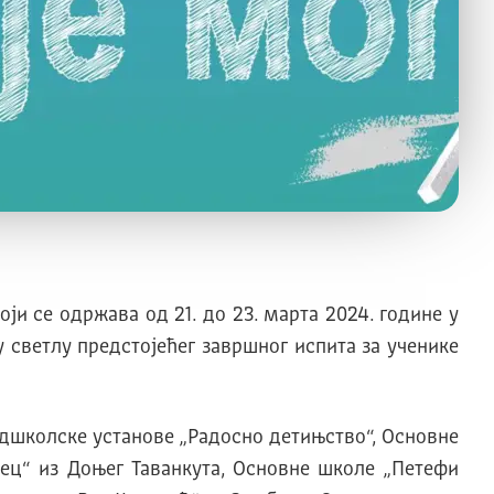
и се одржава од 21. до 23. марта 2024. године у
 светлу предстојећег завршног испита за ученике
редшколске установе „Радосно детињство“, Основне
ец“ из Доњег Таванкута, Основне школе „Петефи