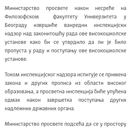
Министарство просвете након несреће на
Филозофском факултету Универзитета у
Београду извршиће ванредни инспекцијски
надзор над законитошћу рада ове високошколске
установе како би се утврдило да ли је било
пропуста у раду и поступању ове високошколске
установе.
Током инспекцијског надзора испитује се примена
закона и других прописа из области високог
образовања, а просветна инспекција биће упућена
одмах након завршетка поступања других
надлежних државних органа.
Министарство просвете подсећа да се у простору