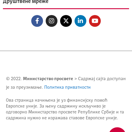
Друштвене мреже
© 2022.
Министарство просвете
> Садржај сајта доступан
је за преузимање.
Политика приватности
Ова страница начињена је уз финансијску помоћ
Европске уније. За њену садржину искључиво је
одговорно
Министарство просвете Републике Србије
и та
садржина нужно не изражава ставове Европске уније.