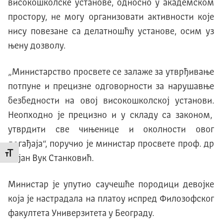
високошколске установе, односно у академском
простору, не могу организовати активности које
нису повезане са делатношћу установе, осим уз
њену дозволу.
„Министарство просвете се залаже за утврђивање
потпуне и прецизне одговорности за нарушавње
безбедности на овој високошколској установи.
Неопходно је прецизно и у складу са законом,
утврдити све чињенице и околности овог
догађаја“, поручио је министар просвете проф. др
Промени величину слова
Дејан Вук Станковић.
Министар је упутио саучешће породици девојке
која је настрадала на платоу испред Филозофског
факултета Универзитета у Београду.