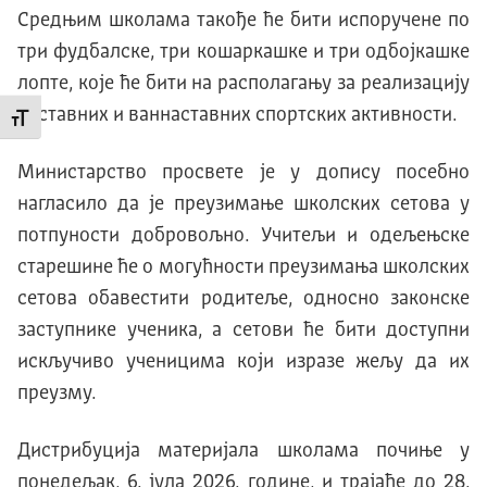
Средњим школама такође ће бити испоручене по
три фудбалске, три кошаркашке и три одбојкашке
лопте, које ће бити на располагању за реализацију
наставних и ваннаставних спортских активности.
Промени величину слова
Министарство просвете је у допису посебно
нагласило да је преузимање школских сетова у
потпуности добровољно. Учитељи и одељењске
старешине ће о могућности преузимања школских
сетова обавестити родитеље, односно законске
заступнике ученика, а сетови ће бити доступни
искључиво ученицима који изразе жељу да их
преузму.
Дистрибуција материјала школама почиње у
понедељак, 6. јула 2026. године, и трајаће до 28.