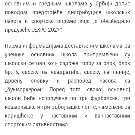
основним и средњим школама у Србији допис
поводом предстојеће дистрибуције школских
пакета и спортске опреме које је обезбедило
предузеће „EXPO 2027“.
Према информацијама достављеним школама, за
ученике основних школа припремљени су
школски сетови који садрже торбу за блок, блок
бр. 5, свеску на квадратиће, свеску на линије,
дрвену оловку и распоред часова са
„букмаркером“. Поред тога, свакој основној
школи биће испоручене по три фудбалске, три
кошаркашке и три одбојкашке лопте, намењене за
коришћење у наставним и ваннаставним
спортским активностима.