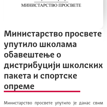
Mинистарство просвете
упутило школама
обавештење о
дистрибуцији школских
пакета и спортске
опреме
Министарство просвете упутило је данас свим