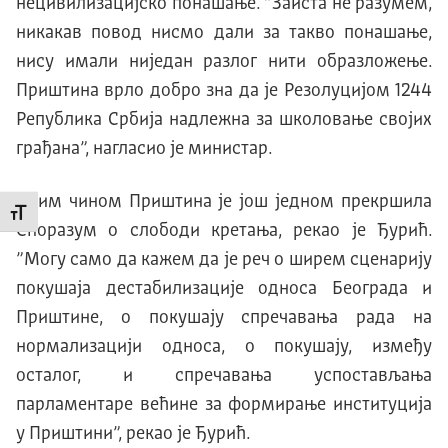
нецивилизацијско понашање. ”Заиста не разумем,
никакав повод нисмо дали за такво понашање,
нису имали ниједан разлог нити образложење.
Приштина врло добро зна да је Резолуцијом 1244
Република Србија надлежна за школовање својих
грађана”, нагласио је министар.
Овим чином Приштина је још једном прекршила
Промени величину слова
Споразум о слободи кретања, рекао је Ђурић.
”Могу само да кажем да је реч о ширем сценарију
покушаја дестабилизације односа Београда и
Приштине, о покушају спречавања рада на
нормализацији односа, о покушају, између
осталог, и спречавања успостављања
парламентаре већине за формирање институција
у Приштини”, рекао је Ђурић.