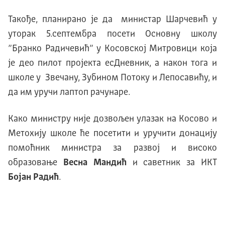
Такође, планирано је да министар Шарчевић у
уторак 5.септембра посети Основну школу
”Бранко Радичевић” у Косовској Митровици која
је део пилот пројекта есДневник, а након тога и
школе у Звечану, Зубином Потоку и Лепосавићу, и
да им уручи лаптоп рачунаре.
Како министру није дозвољен улазак на Косово и
Метохију школе ће посетити и уручити донацију
помоћник министра за развој и високо
образовање
Весна Мандић
и саветник за ИКТ
Бојан Радић
.