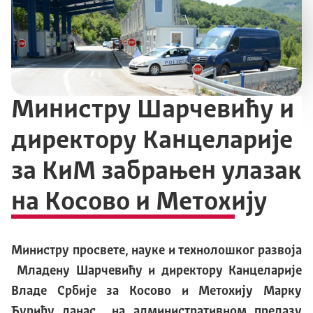
Министру Шарчевићу и
директору Канцеларије
за КиМ забрањен улазак
на Косово и Метохију
Министру просвете, науке и технолошког развоја
Младену Шарчевићу и директору Канцеларије
Bладе Србије за Косово и Метохију Марку
Ђурићу данас на административном прелазу