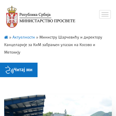
»
Актуелности
»
Министру Шарчевићу и директору
Канцеларије за КиМ забрањен улазак на Косово и
Метохију
Читај ми