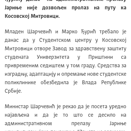
Јариње није дозвољен пролаз на путу ка
Косовској Митровици.
Младен Шарчевић и Марко Ђурић требало је
данас да у Студентском центру у Косовској
Митровици отворе Завод за здравствену заштиту
студената Универзитета у Приштини са
привременим седиштем у том граду. Средства за
изградњу, адаптацију и опремање нове студентске
поликлинике обезбедила је Влада Републике
Србије.
Министар Шарчевић је рекао да је посета уредно
најављена и да је то што се десило на
административном прелазу Јариње