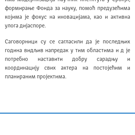
формирање Фонда за науку, помоћ предузећима
којима је фокус на иновацијама, као и активна
улога дијаспоре.
Саговорници су се сагласили да је последњих
година видљив напредак у тим областима и д је
потребно наставити добру сарадњу и
координацију свих актера на постојећим и
планираним пројектима.