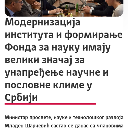
Модернизација
института и формирање
Фонда за науку имају
велики значај за
унапређење научне и
пословне климе у
Србији
Министар просвете, науке и технолошког развоја
Младен Шарчевић састао се данас са члановима