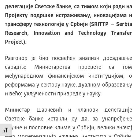
делегације Светске банке, са тимом који ради на
Пројекту подршке истраживању, иновацијама и
трансферу технологије у Србији (SRITTP – Serbia
Research, Innovation and Technology Transfer
Project).
Разговор је био посвећен анализи досадашње
сарадње Министарства просвете са том
међународном финансијском институцијом, о
реформама у сектору науке, дуалном образовању
и већој укључености привреде у науку.
Министар Шарчевић и чланови делегације
Светске банке истакли су да, за унапређење
научне и пословне климе у Србији, велики значај
Промени величину слова
има модернизација научних института у Србији,