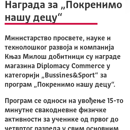
Награда за „Покренимо
нашу децу“
Министарство просвете, науке и
технолошког развоја и компанија
Књаз Милош добитници су награде
магазина Diplomacy Commerce у
категорији „Bussines&Sport“ за
програм „Покренимо нашу децу“.
Програм се односи на увођење 15-то
минутне свакодневне физичке
активности за ученике од првог до
четвртог разреда у свим основним