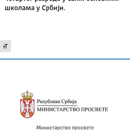
школама у Србији.
Промени величину слова
Министарство просвете