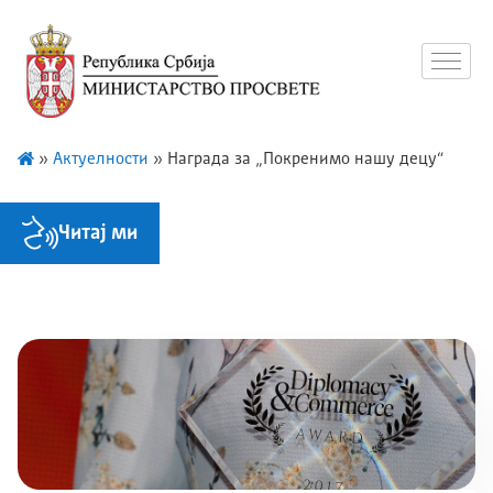
»
Актуелности
»
Награда за „Покренимо нашу децу“
Читај ми