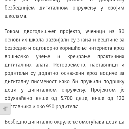
безбеднијем дигиталном окружењу у својим
школама.
Током двогодишњег пројекта, ученици из 30
основних школа развијали су знања и вештине за
безбедно и одговорно коришћење интернета кроз
вршњачко учење и креирање практичних
дигиталних алата. Истовремено, наставници и
родитељи су додатно оснажени кроз водиче за
дигиталну писменост како би пружили подршку
деци у дигиталном окружењу. Пројектом је
обухваћено више од 5.700 деце, више од 120
наставника и око 950 родитеља.
Промени величину слова
Безбедно дигитално окружење омогућава деци да