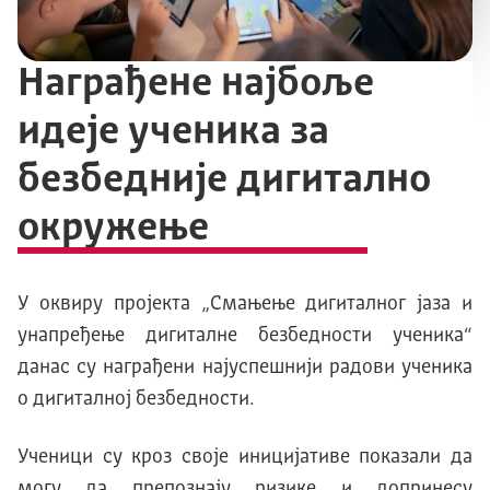
Награђене најбоље
идеје ученика за
безбедније дигитално
окружење
У оквиру пројекта „Смањење дигиталног јаза и
унапређење дигиталне безбедности ученика“
данас су награђени најуспешнији радови ученика
о дигиталној безбедности.
Ученици су кроз своје иницијативе показали да
могу да препознају ризике и допринесу