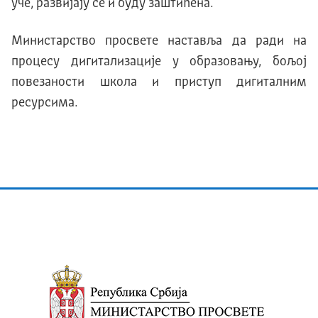
уче, развијају се и буду заштићена.
Министарство просвете наставља да ради на
процесу дигитализације у образовању, бољој
повезаности школа и приступ дигиталним
ресурсима.