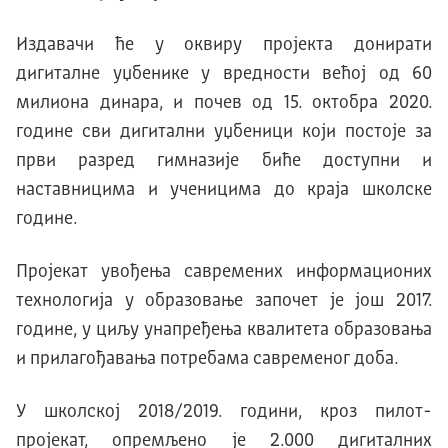
Издавачи ће у оквиру пројекта донирати
дигиталне уџбенике у вредности већој од 60
милиона динара, и почев од 15. октобра 2020.
године сви дигитални уџбеници који постоје за
први разред гимназије биће доступни и
наставницима и ученицима до краја школске
године.
Пројекат увођења савремених информационих
технологија у образовање започет је још 2017.
године, у циљу унапређења квалитета образовања
и прилагођавања потребама савременог доба.
У школској 2018/2019. години, кроз пилот-
пројекат, опремљено је 2.000 дигиталних