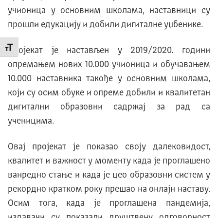
учионица у основним школама, наставници су
прошли едукацију и добили дигиталне уџбенике.
Промени величину слова
Пројекат је настављен у 2019/2020. години
опремањем нових 10.000 учионица и обучавањем
10.000 наставника такође у основним школама,
који су осим обуке и опреме добили и квалитетан
дигитални образовни садржај за рад са
ученицима.
Овај пројекат је показао своју далековидост,
квалитет и важност у моменту када је проглашено
ванредно стање и када је цео образовни систем у
рекордно кратком року прешао на онлајн наставу.
Осим тога, када је проглашена пандемија,
издавачи су показали друштвену одговорност