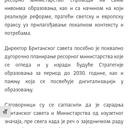
ресорно министарство спроводи на свим
нивоима образовања, као и са начином на који
реализује реформе, пратећи светску и европску
праксу уз прилагођавање локалном контексту и
потребама.
Директор Британског савета посебно је похвално
дугорочно планирање ресорног министарства које
се огледа и у изради будуће Стратегије
образовања за период до 2030. године, као и
пажњу која се посвећује дигитализацији у
образовању.
Саговорници су се сагласили да је сарадња
Британског савета и Министарства од изузетног
Промени величину слова
значаја, пре свега када је реч о заједничком раду