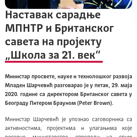
Наставак сарадње
МПНТР и Британског
савета на пројекту
„Школа за 21. век“
Министар просвете, науке и технолошког развоја
Младен Шарчевић разговарао је у петак, 29. маја
2020. године са директором Британског савета у
Београду Питером Брауном (Peter Brown).
Министар Шарчевић је упознао саговорника са
активностима, пројектима и улагањима које