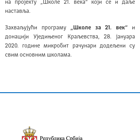
на пројекту „Школе 21. века“ који се и даље
наставља.
Захваљујући програму
„Школе за 21. век“
и
донацији Уједињеног Краљевства, 28. јануара
2020. године микробит рачунари додељени су
свим основним школама.