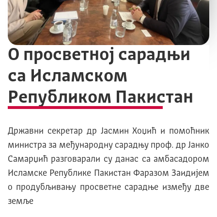
О просветној сарадњи
са Исламском
Републиком Пакистан
Државни секретар др Јасмин Хоџић и помоћник
министра за међународну сарадњу проф. др Јанко
Самарџић разговарали су данас са амбасадором
Исламске Републике Пакистан Фаразом Заидијем
о продубљивању просветне сарадње између две
земље