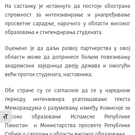
На састанку је истакнуто да постоји обострана
спремност за интензивирање и унапређивање
просветне сарадње, нарочито у области високог
образовања и стипендирања студената.
Оцењено је да даљи развој партнерства у овој
области може да допринесе бољем повезивању
академских заједница двеју држава и омогући
већи проток студената, наставника.
Обе стране су се сагласиле да се у наредном
периоду интензивира усаглашавање текста
Меморандума о разумевању између Комисије за
високо образовање Исламске Републике
Промени величину слова
Пакистан и Министарства просвете Републике
Србије о сарадњи у области високог образовања.