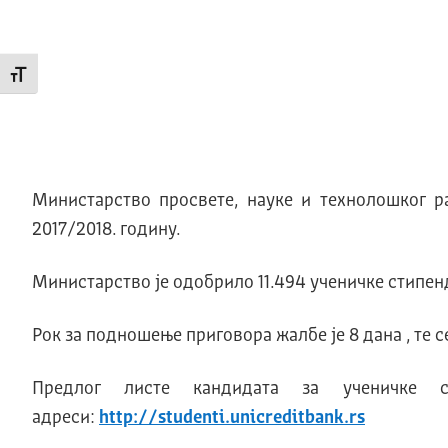
Промени величину слова
Министарство просвете, науке и технолошког ра
2017/2018. годину.
Министарство је одобрило 11.494 ученичке стипенд
Рок за подношење приговора жалбе је 8 дана , те с
Предлог листе кандидата за ученичке с
адреси:
http://studenti.unicreditbank.rs