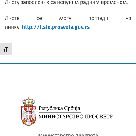
Листу запослених са непуним радним временом.
Листе се могу погледи на
линку
http://liste.prosveta.gov.rs
Промени величину слова