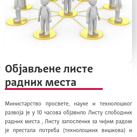
Објављене листе
радних места
Министарство просвете, науке и технолошког
развоја је у 10 часова објавило Лист
у
слободних
радних места , Листу запослених за чијим радом
је престала потреба (технолошких вишкова) и