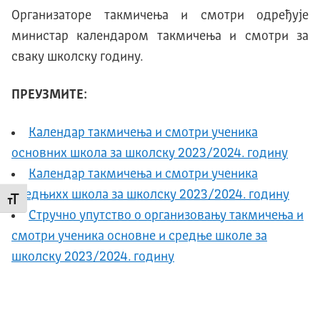
Организаторе такмичења и смотри одређује
министар календаром такмичења и смотри за
сваку школску годину.
ПРЕУЗМИТЕ:
Календар такмичења и смотри ученика
основних школа за школску 2023/2024. годину
Календар такмичења и смотри ученика
средњихх школа за школску 2023/2024. годину
Промени величину слова
Стручно упутство о организовању такмичења и
смотри ученика основне и средње школе за
школску 2023/2024. годину