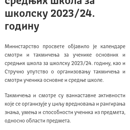
средњих школа за
школску 2023/24.
годину
Министарство просвете објавило је календарe
смотри и такмичења за ученике основних и
средњих школа за школску 2023/24. годину, као и
Стручно упутство о организовању такмичења и
смотри ученика основне и средње школе.
Такмичења и смотре су ваннаставне активности
које се организује у циљу вредновања и рангирања
знања, умења и способности ученика из предмета,
односно области предмета.