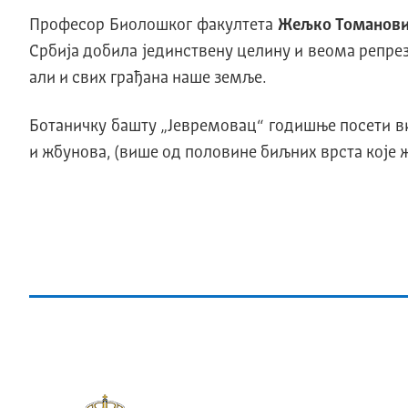
Професор Биолошког факултета
Жељко Томанов
Србија добила јединствену целину и веома репре
али и свих грађана наше земље.
Ботаничку башту „Јевремовац“ годишње посети ви
и жбунова, (више од половине биљних врста које жи