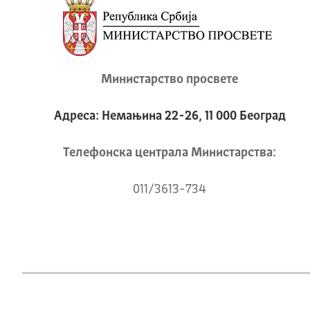
Министарство просвете
Адреса: Немањина 22-26, 11 000 Београд
Телeфонска централа Mинистарства:
011/3613-734