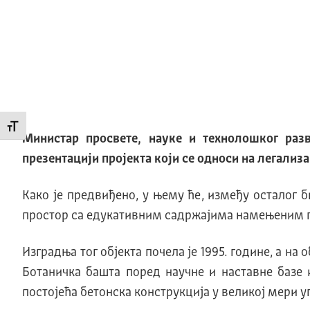
Промени величину слова
Министар просвете, науке и технолошког раз
презентацији пројекта који се односи на легализа
Како је предвиђено, у њему ће, између осталог б
простор са едукативним садржајима намењеним 
Изградња тог објекта почела је 1995. године, а н
Ботаничка башта поред научне и наставне базе 
постојећа бетонска конструкција у великој мери 