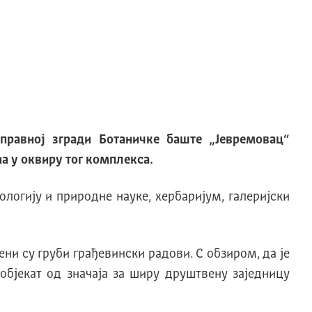
правној згради Ботаничке баште „Јевремовац“
на у оквиру тог комплекса.
ологију и природне науке, хербаријум, галеријски
ени су груби грађевински радови. С обзиром, да је
објекат од значаја за ширу друштвену заједницу