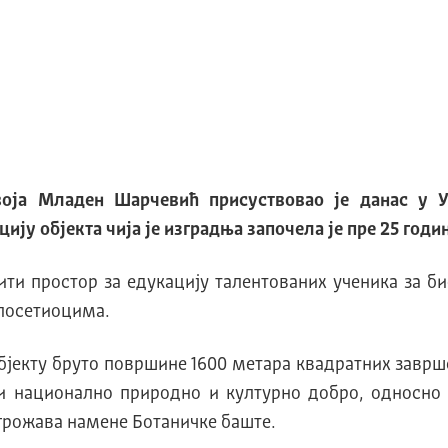
воја Младен Шарчевић присуствовао је данас у У
цију објекта чија је изградња започела је пре 25 годи
ити простор за едукацију талентованих ученика за би
посетиоцима.
а објекту бруто површине 1600 метара квадратних заврш
и национално природно и културно добро, односно 
угрожава намене Ботаничке баште.