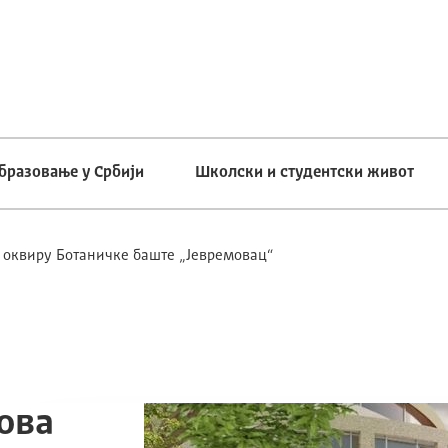
бразовање у Србији
Школски и студентски живот
 у оквиру Ботаничке баште „Јевремовац“
ова