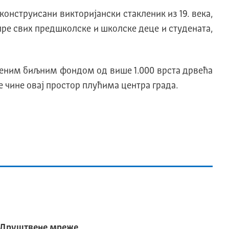
конструисани викторијански стакленик из 19. века,
ре свих предшколске и школске деце и студената,
твеним биљним фондом од више 1.000 врста дрвећа
је чине овај простор плућима центра града.
Друштвене мреже