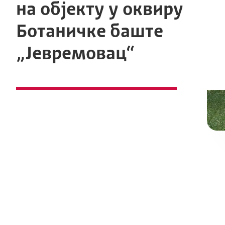
на објекту у оквиру
Ботаничке баште
„Јевремовац“