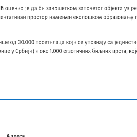
ић
оценио је да би завршетком започетог објекта уз ре
зентативан простор намењен еколошком образовању п
ше од 30.000 посетилаца који се упознају са јединс
ве у Србији) и око 1.000 егзотичних биљних врста, ко
Адреса