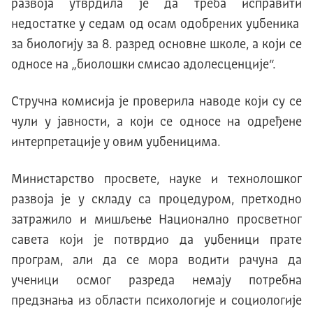
развоја утврдила је да треба исправити
недостатке у седам од осам одобрених уџбеника
за биологију за 8. разред основне школе, а који се
односе на „биолошки смисао адолесценције“.
Стручна комисија је проверила наводе који су се
чули у јавности, а који се односе на одређене
интерпретације у овим уџбеницима.
Министарство просвете, науке и технолошког
развоја је у складу са процедуром, претходно
затражило и мишљење Национално просветног
савета који је потврдио да уџбеници прате
програм, али да се мора водити рачуна да
ученици осмог разреда немају потребна
предзнања из области психологије и социологије