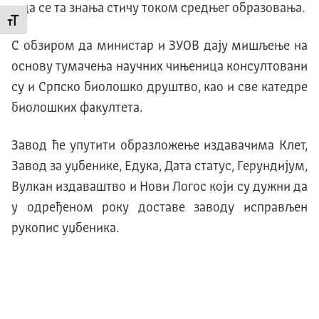
и да се та знања стичу током средњег образовања.
Промени величину слова
С обзиром да министар и ЗУОВ дају мишљење на
основу тумачења научних чињеница консултовани
су и Српско биолошко друштво, као и све катедре
биолошких факултета.
Завод ће упутити образложење издавачима Клет,
Завод за уџбенике, Едука, Дата статус, Герундијум,
Вулкан издаваштво и Нови Логос који су дужни да
у одређеном року доставе заводу исправљен
рукопис уџбеника.