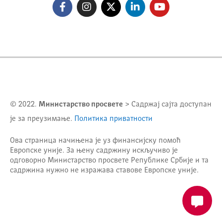
© 2022.
Министарство просвете
> Садржај сајта доступан
је за преузимање.
Политика приватности
Ова страница начињена је уз финансијску помоћ
Европске уније. За њену садржину искључиво је
одговорно
Министарство просвете Републике Србије
и та
садржина нужно не изражава ставове Европске уније.