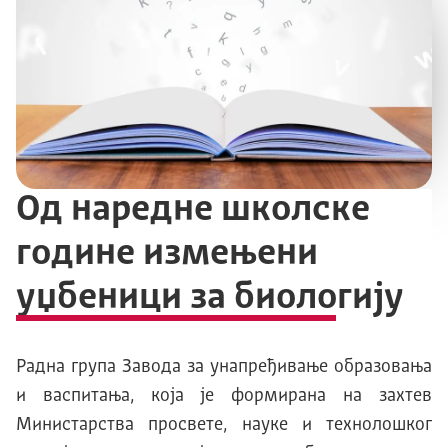
Од наредне школске
године измењени
уџбеници за биологију
Радна група Завода за унапређивање образовања
и васпитања, која је формирана на захтев
Министарства просвете, науке и технолошког