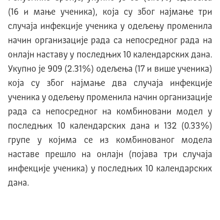
(16 и мање ученика), којa су због најмање три
случаја инфекције ученика у одељењу променила
начин организације рада са непосредног рада на
онлајн наставу у последњих 10 календарских дана.
Укупно је 909 (2.31%) одељења (17 и више ученика)
која су због најмање два случаја инфекције
ученика у одељењу променила начин организације
рада са непосредног на комбиновани модел у
последњих 10 календарских дана и 132 (0.33%)
групе у којима се из комбинованог модела
наставе прешло на онлајн (појава три случаја
инфекције ученика) у последњих 10 календарских
дана.