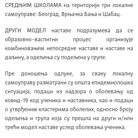
СРЕДЊИМ ШКОЛАМА на територији три локалнe
самоуправe: Београд, Врњачка Бања и Шабац.
ДРУГИ МОДЕЛ наставе подразумева да се
образовно-васпитни процес организује
комбиновањем непосредне наставе и наставе на
даљину, а одељења су подељена у групе.
Пре доношења одлуке, за сваку локалну
самоуправу разматрани су општа епидемиолошка
ситуација, подаци из надзора о оболевању од
ковид-19 код ученика и наставника, као и подаци
о утврђеним кластерима оболелих, односно броју
одељења и група која су прешла на други и/или
трећи модел наставе услед оболевања ученика.