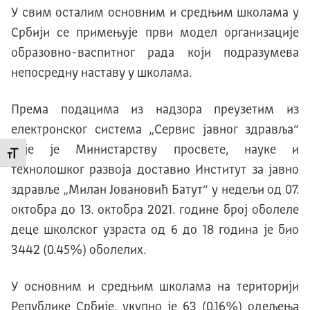
У свим осталим основним и средњим школама у
Србији се примењује први модел организације
образовно-васпитног рада који подразумева
непосредну наставу у школама.
Према подацима из надзора преузетим из
електронског система „Сервис јавног здравља“
које је Министарству просвете, науке и
Промени величину слова
технолошког развоја доставио Институт за јавно
здравље „Милан Јовановић Батут“ у недељи од 07.
октобра до 13. октобра 2021. године број оболеле
деце школског узраста од 6 до 18 година је био
3442 (0.45%) оболелих.
У основним и средњим школама на територији
Републике Србије, укупно је 63 (0.16%) одељењa