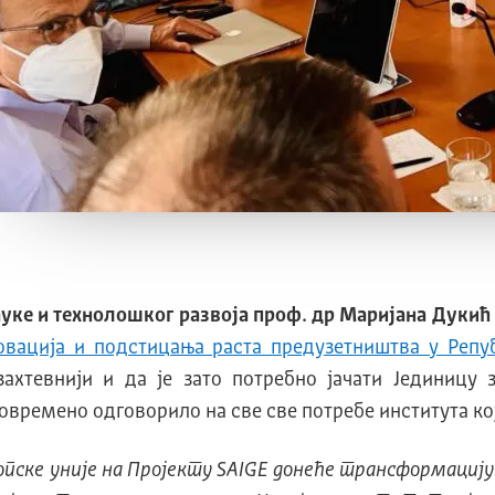
ауке и технолошког развоја проф. др Маријана Дукић
овација и подстицања раста предузетништва у Репу
захтевнији и да је зато потребно јачати Јединицу 
времено одговорило на све све потребе института који
пске уније на Пројекту SAIGE донеће трансформацију