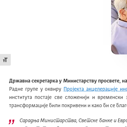
Промени величину слова
Државна секретарка у Mинистарству просвете, н
Радне групе у оквиру
Пројекта акцелерације ин
института постаје све сложенији и временски 
трансформације били покривени и како би се благо
Сарадња Министарства, Светске банке и Евро