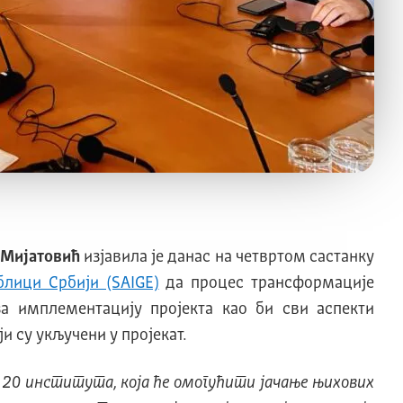
 Мијатовић
изјавила је данас на четвртом састанку
блици Србији (SAIGE)
да процес трансформације
за имплементацију пројекта као би сви аспекти
 су укључени у пројекат.
 20 института, која ће омогућити јачање њихових