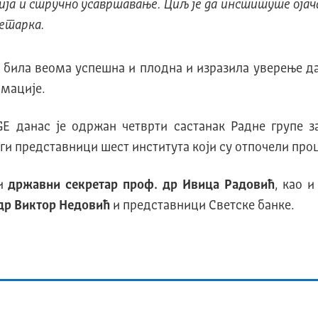
ја и стручно усавршавање. Циљ је да институте ојач
ретарка.
да била веома успешна и плодна и изразила уверење д
мације.
IGE данас је одржан четврти састанак Радне групе 
ги представници шест института који су отпочели про
ли
државни секретар проф. др Ивица Радовић
, као и
 др Виктор Недовић
и представници Светске банке.