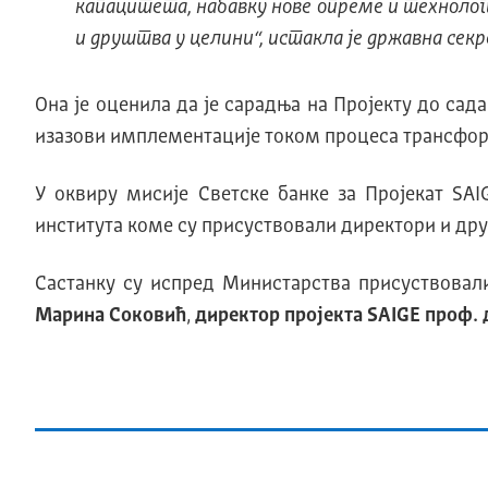
капацитета, набавку нове опреме и технологи
и друштва у целини“, истакла је државна сек
Она је оценила да је сарадња на Пројекту до са
изазови имплементације током процеса трансфор
У оквиру мисије Светске банке за Пројекат SA
института коме су присуствовали директори и дру
Састанку су испред Министарства присуствова
Марина Соковић
,
директор пројекта SAIGE проф.