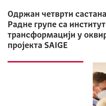
Одржан четврти састан
Радне групе са институ
трансформацији у окви
пројекта SAIGE