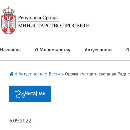
Насловна
О Министарству
Актуелности
О
»
Актуелности
»
Вести
»
Одржан четврти састанак Радне
Читај ми
6.09.2022.