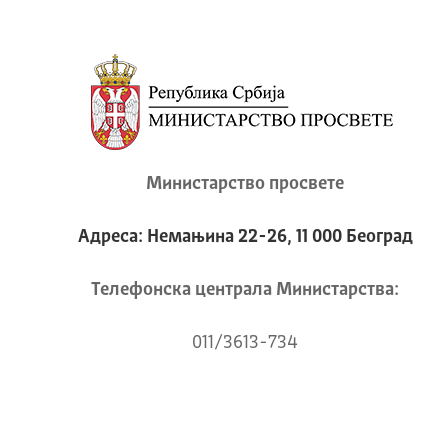
Министарство просвете
Адреса: Немањина 22-26, 11 000 Београд
Телeфонска централа Mинистарства:
011/3613-734