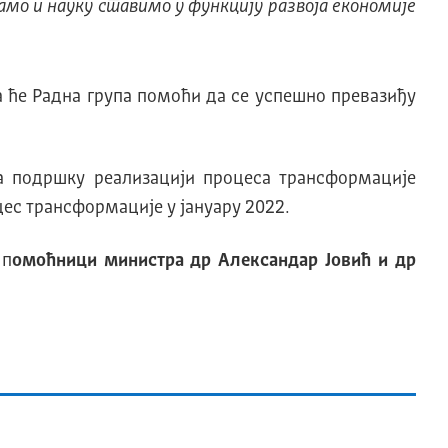
амо и науку ставимо у функцију развоја економије
а ће Радна група помоћи да се успешно превазиђу
за подршку реализацији процеса трансформације
цес трансформације у јануару 2022.
 п
омоћници министра др Александар Јовић и др