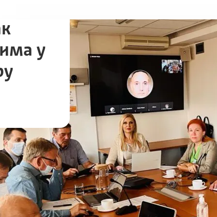
ак
тима у
ру