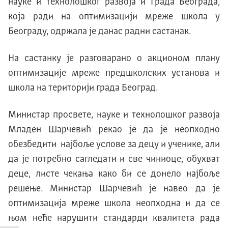
науке и технолошког развоја и Града Београда,
коjа ради на оптимизацији мреже школа у
Београду, одржала је данас радни састанак.
На састанку je разговарано о акционом плану
оптимизације мреже предшколских установа и
школа на територији града Београд.
Министар просвете, науке и технолошког развоја
Младен Шарчевић рекао је да је неопходно
обезбедити најбоље услове за децу и ученике, али
да је потребно сагледати и све чиниоце, обухват
деце, листе чекања како би се донело најбоље
решење. Министар Шарчевић је навео да је
оптимизација мреже школа неопходна и да се
њом неће нарушити стандарди квалитета рада