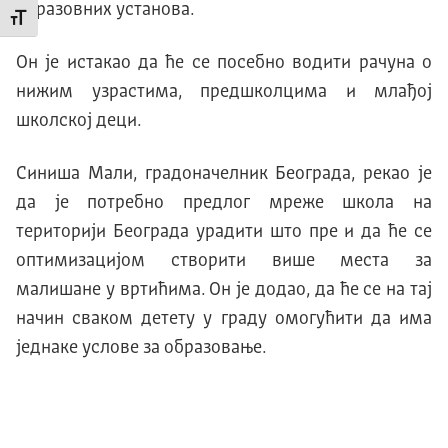
образовних установа.
Промени величину слова
Oн jе истакао да ће се посебно водити рачуна о
нижим узрастима, предшколцима и млађоj
школскоj деци.
Синиша Мали, градоначелник Београда, рекао је
да је потребно предлог мреже школа на
териториjи Београда урадити што пре и да ће се
оптимизациjом створити више места за
малишане у вртићима. Он је додао, да ће се на таj
начин сваком детету у граду омогућити да има
jеднаке услове за образовање.