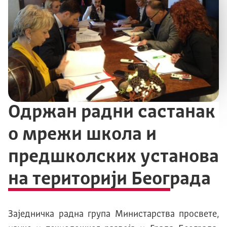
Одржан радни састанак
о мрежи школа и
предшколских установа
на територији Београда
Заjедничка радна група Mинистарства просвете,