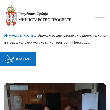
»
Актуелности
»
Одржан радни састанак о мрежи школа
и предшколских установа на територији Београда
Читај ми