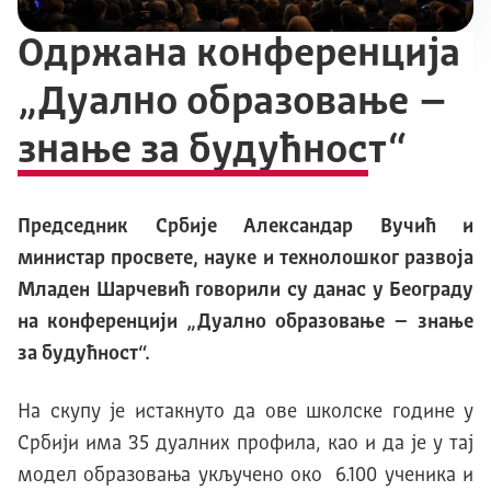
Одржана конференција
„Дуално образовање –
знање за будућност“
Председник Србије Александар Вучић и
министар просвете, науке и технолошког развоја
Младен Шарчевић говорили су данас у Београду
на конференцији „Дуално образовање – знање
за будућност“.
На скупу је истакнуто да ове школске године у
Србији има 35 дуалних профила, као и да је у тај
модел образовања укључено око 6.100 ученика и