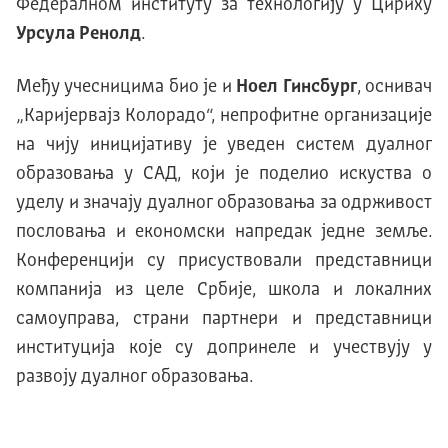
Федералном институту за технологију у Цириху
Урсула Ренолд
.
Међу учесницима био је и
Ноел Гинсбург
, оснивач
„Каријервајз Колорадо“, непрофитне организације
на чију иницијативу је уведен систем дуалног
образовања у САД, који је поделио искуства о
уделу и значају дуалног образовања за одрживост
пословања и економски напредак једне земље.
Конференцији су присуствовали представници
компанија из целе Србије, школа и локалних
самоуправа, страни партнери и представници
институција које су допринеле и учествују у
развоју дуалног образовања.