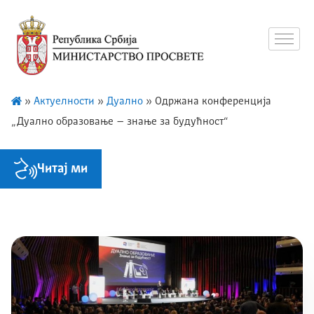
»
Актуелности
»
Дуално
»
Одржана конференција
„Дуално образовање – знање за будућност“
Читај ми