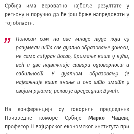
Србија има вероватно најбоље резултате у
региону и поручио да ће још брже напредовати у
тој области.
Поносан сам на ове младе људе који су
разумели шта све дуално образовање доноси,
не само сигуран посао, примање више у кући,
већ и две најважније ствари одговорност и
озбиљност. У дуалном образовању је
најважније ваше знање и оно што имате у
својим рукама, рекао је председник Вучић.
На конференцији су говорили председник
Привредне коморе Србије
Марко Чадеж
,
професор Швајцарског економског института при