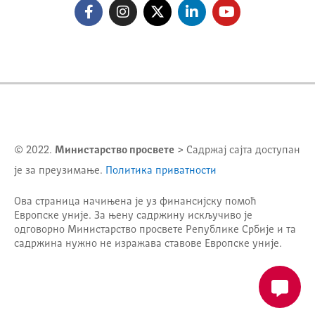
© 2022.
Министарство просвете
> Садржај сајта доступан
је за преузимање.
Политика приватности
Ова страница начињена је уз финансијску помоћ
Европске уније. За њену садржину искључиво је
одговорно
Министарство просвете Републике Србије
и та
садржина нужно не изражава ставове Европске уније.