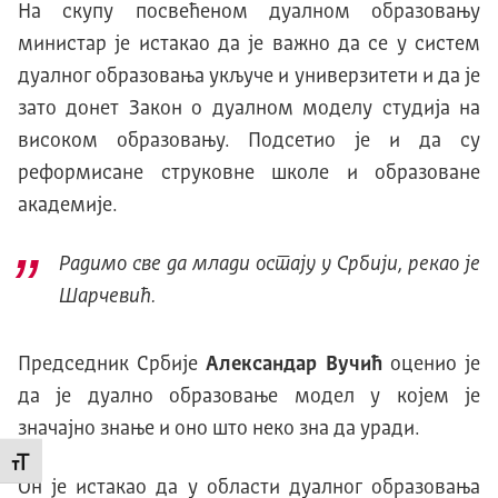
На скупу посвећеном дуалном образовању
министар је истакао да је важно да се у систем
дуалног образовања укључе и универзитети и да је
зато донет Закон о дуалном моделу студија на
високом образовању. Подсетио је и да су
реформисане струковне школе и образоване
академије.
Радимо све да млади остају у Србији, рекао је
Шарчевић.
Председник Србије
Александар Вучић
оценио је
да је дуално образовање модел у којем је
значајно знање и оно што неко зна да уради.
Промени величину слова
Он је истакао да у области дуалног образовања