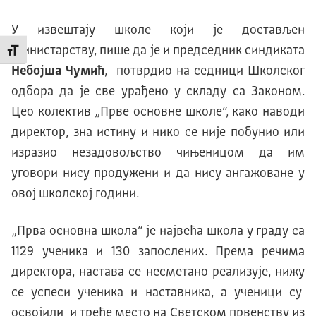
У извештају школе који је достављен
Министарству, пише да је и председник синдиката
Промени величину слова
Небојша Чумић
, потврдио на седници Школског
одбора да је све урађено у складу са Законом.
Цео колектив „Прве основне школе“, како наводи
директор, зна истину и нико се није побунио или
изразио незадовољство чињеницом да им
уговори нису продужени и да нису ангажоване у
овој школској години.
„Прва основна школа“ је највећа школа у граду са
1129 ученика и 130 запослених. Према речима
директора, настава се несметано реализује, нижу
се успеси ученика и наставника, а ученици су
освојили и треће место на Светском првенству из