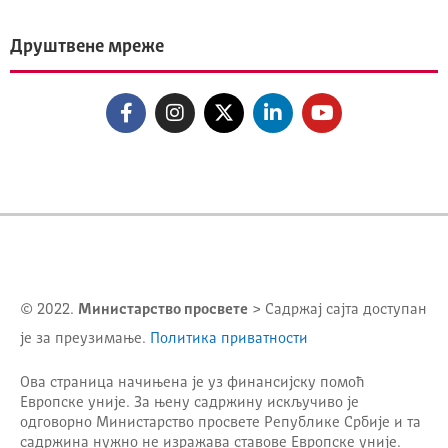
Друштвене мреже
© 2022.
Министарство просвете
> Садржај сајта доступан
је за преузимање.
Политика приватности
Ова страница начињена је уз финансијску помоћ
Европске уније. За њену садржину искључиво је
одговорно
Министарство просвете Републике Србије
и та
садржина нужно не изражава ставове Европске уније.