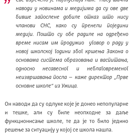
Све изречено је најгнуснија лаж. Нису тачни
наводи у новинама и медијима да су ове две
бивше запослене добиле отказ што нису
чланови СНС, како су пренели поједини
медији. Пошто су обе радиле на одређено
време нисам им продужио уговор о раду у
новој школској години због кршења Закона о
основама система образовања и васпитања,
односно несавесног и неблаговременог
неизвршавања посла – каже директор „Прве
основне школе“ из Ужица.
Он наводи да су одлуке које је донео непопуларне
и тешке, али су биле неопходне за даље
функционисање школе, те да је то било једино
решење за ситуацију у којој се школа нашла.