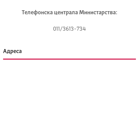
Телeфонска централа Mинистарства:
011/3613-734
Адреса