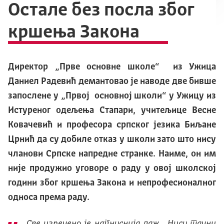
Остале без посла због
кршења Закона
Директор „Прве основне школе“ из Ужица
Даниел Радевић демантовао је наводе две бивше
запослене у „Првој основној школи“ у Ужицу из
Истуреног одељења Стапари, учитељице Весне
Ковачевић и професора српског језика Биљане
Црнић да су добиле отказ у школи зато што нису
чланови Српске напредне странке. Наиме, он им
није продужио уговоре о раду у овој школској
години због кршења Закона и непрофесионалног
односа према раду.