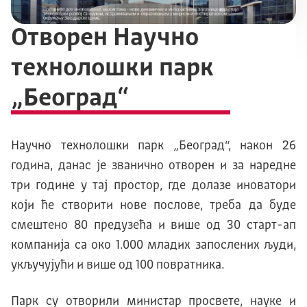
Отворен Научно
технолошки парк
„Београд“
Научно технолошки парк „Београд“, након 26
година, данас jе званично отворен и за наредне
три године у таj простор, где долазе иноватори
коjи ће створити нове послове, треба да буде
смештено 80 предузећа и више од 30 старт-ап
компаниjа са око 1.000 младих запослених људи,
укључуjући и више од 100 повратника.
Парк су отворили министар просвете, науке и