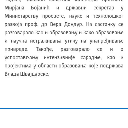
Мирјана Бојанић и државни секретар у
Министарству просвете, науке и технолошког
развоја проф. др Вера Дондур. На састанку се
разговарало као и образовању и како образовање
и научна истраживања утичу на унапређивање
привреде. Такође, разговарало се и о
успостављању интензивније сарадње, као и
пројектима у области образовања које подржава
Влада Швајцарске.