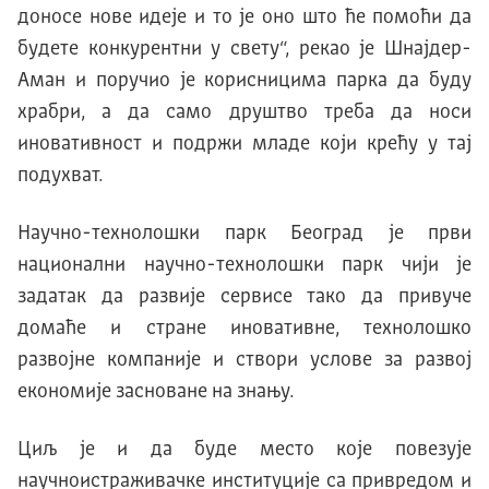
доносе нове идеје и то је оно што ће помоћи да
будете конкурентни у свету“, рекао је Шнајдер-
Аман и
поручио jе корисницима парка да буду
храбри, а да само друштво треба да носи
иновативност и подржи младе коjи крећу у таj
подухват.
Научно-технолошки парк Београд jе први
национални научно-технолошки парк чиjи jе
задатак да развиjе сервисе тако да привуче
домаће и стране иновативне, технолошко
развоjне компаниjе и створи услове за развоj
економиjе засноване на знању.
Циљ jе и да буде место коjе повезуjе
научноистраживачке институциjе са привредом и