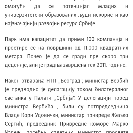
омогући да се потенциjал младих и
универзитетски образованих људи искористи као
наjзначаjниjи развоjни ресурс Србиjе.
Парк има капацитет да прими 100 компаниjа и
простире се на површини од 11.000 квадратних
метара. Почео jе да се гради пре скоро три
децениjе, али jе градња завршена тек 2011. године.
Након отварања НТП „Београд“, министар Вербић
је предводио је делагацију током билатералног
састанка у Палати „Србија“. У делегацији поред
министра Вербића , били су потпредседница
Владе Кори Удовички, министар привреде Жељко
Сертић, председник Привредне коморе Марко
Чадеж, посебни саветник министра просвете