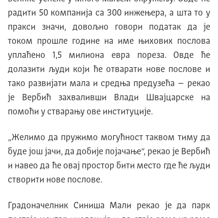
радити 50 компанија са 300 инжењера, а шта то у
пракси значи, довољно говори податак да је
током прошле године на име њихових послова
уплаћено 1,5 милиона евра пореза. Овде ће
долазити људи који ће отварати нове послове и
тако развијати мала и средња предузећа – рекао
је Вербић захваливши Влади Швајцарске на
помоћи у стварању ове институције.
„Желимо да пружимо могућност таквом тиму да
буде jош jачи, да добиjе поjачање“, рекао jе Вербић
и навео да ће оваj простор бити место где ће људи
створити нове послове.
Градоначелник Синиша Mали рекао jе да парк