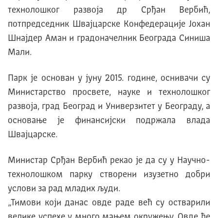
технолошког развоjа др Срђан Вербић,
потпредседник Шваjцарске Kонфедерациjе Jохан
Шнаjдер Aман и градоначелник Београда Синиша
Mали.
Парк jе основан у jуну 2015. године, оснивачи су
Министарство просвете, науке и технолошког
развоја, град Београд и Универзитет у Београду, а
основање jе финансиjски подржала влада
Шваjцарске.
Министар Срђан Вербић рекао je да су у Научно-
технолошком парку створени изузетно добри
услови за рад младих људи.
„Тимови који данас овде раде већ су остварили
велике успехе у много мањем окружењу. Овде ће