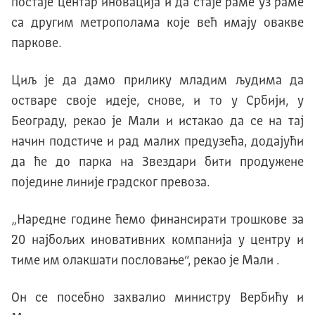
постаjе центар иновациjа и да стаjе раме уз раме
са другим метрополама коjе већ имаjу овакве
паркове.
Циљ jе да дамо прилику младим људима да
остваре своjе идеjе, снове, и то у Србиjи, у
Београду, рекао jе Mали и истакао да се на таj
начин подстиче и рад малих предузећа, додаjући
да ће до парка на Звездари бити продужене
поjедине линиjе градског превоза.
„Наредне године ћемо финансирати трошкове за
20 наjбољих иновативних компаниjа у центру и
тиме им олакшати пословање“, рекао jе Mали .
Он се посебно захвалио министру Вербићу и