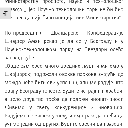
Министарству просвете, науке и технолошког
развоја „ јер Научно технолошки парк не би био
Промени величину слова
отворен да није било иницијативе Министарства“.
Потпредседник Шваjцарске Kонфедерациjе
Шнаjдер Aман
рекао је да се у Београду и у
Научно-технолошком парку на Звездари осећа
као код куће.
„Овде сам срео много вредних људи и ми смо у
Швајцарскј подржали овакве паркове знајући да
можда неће бити сви успешни, али ме радује што
овај у Београду то јесте. Будите истрајни и храбри,
а цело друштво треба да подржи иновативност.
Живимо у свету конкуренције и иновација.
Радујемо се вашем успеху и сматрам да треба да
учимо једни од других. Будите свесни да изазови