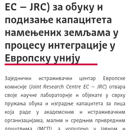
EC – JRC) за обуку и
подизање капацитета
намењених земљама у
процесу интеграције у
Европску унију
Заједнички истраживачки центар Европске
комисије (
Joint Research Centre EC
– JRC
) отвара
своје научне лабораторије и објекате у сврху
пружања обука и изградње капацитета за лица
која раде у академским и истраживачким
организацијама, малим и средњим привредним
друштвима (МСП), а уопштено у јавном и