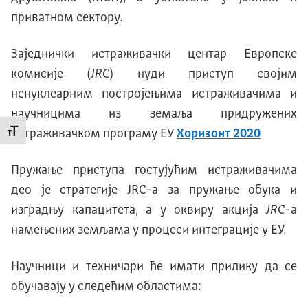
приватном сектору.
Заједнички истраживачки центар Европске
комисије (
JRC
) нуди приступ својим
ненуклеарним постројењима истраживачима и
научницима из земаља придружених
истраживачком програму ЕУ
Хоризонт 2020
Промени величину слова
Пружање приступа гостујућим истраживачима
део је стратегије JRC-а за пружање обука и
изградњу капацитета, а у оквиру акција
JRC
-а
намењених земљама у процеси интеграције у ЕУ.
Научници и техничари ће имати прилику да се
обучавају у следећим областима: