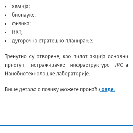
хемија;
бионауке;
физика;
ИКТ;
дугорочно стратешко планирање;
Тренутно су отворене, као пилот акција основни
приступ, истраживачке инфраструктуре
JRC
-а
Нанобиотехнолошке лабораторије.
Више детаља о позиву можете пронаћи
овде.