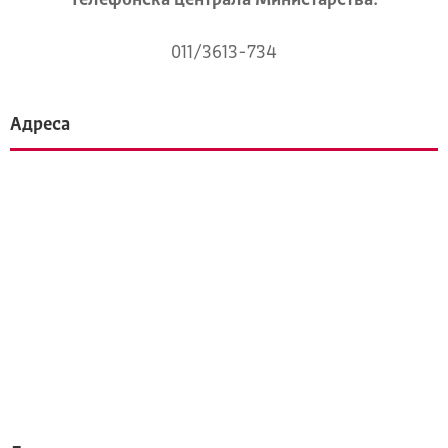
Телeфонска централа Mинистарства:
011/3613-734
Адреса