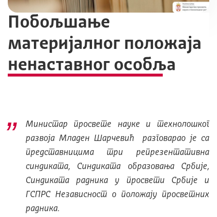
Побољшање
материјалног положаја
ненаставног особља
Министар просвете науке и технолошког
развоја Младен Шарчевић разговарао је са
представницима три репрезентативна
синдиката, Синдиката образовања Србије,
Синдиката радника у просвети Србије и
ГСПРС Независност о положају просветних
радника.