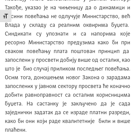
Такође, указао је на чињеницу да о динамици и
висини повећања не одлучује Министарство, већ
Промени величину слова
Влада у складу са реалним оквирима буџета.
Синдикати су упознати и са напорима које
ресорно Министарство предузима како би при
сваком повећању плата поштован принцип да
запослени у просвети добију више од осталих, као
што је био случај приликом последњег повећања.
Осим тога, доношењем новог Закона о зарадама
запослених у јавном сектору просвета ће коначно
добити равноправност са осталим корисницима
буџета. На састанку је закључено да је сада
заједнички задатак да се израде платни разреди,
како би они који раде квалитетније били и више
плаћени.