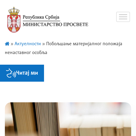
»
Актуелности
»
Побољшање материјалног положаја
ненаставног особља
Читај ми