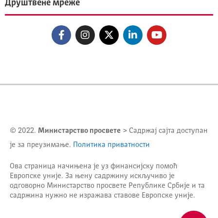
Друштвене мреже
© 2022.
Министарство просвете
> Садржај сајта доступан
је за преузимање.
Политика приватности
Ова страница начињена је уз финансијску помоћ
Европске уније. За њену садржину искључиво је
одговорно
Министарство просвете Републике Србије
и та
садржина нужно не изражава ставове Европске уније.