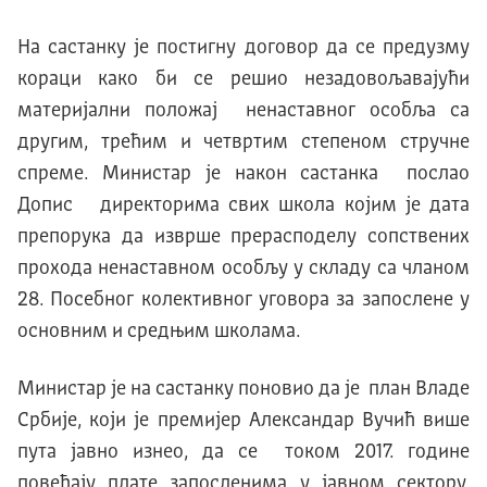
На састанку је постигну договор да се предузму
кораци како би се решио незадовољавајући
материјални положај ненаставног особља са
другим, трећим и четвртим степеном стручне
спреме. Министар је након састанка послао
Допис директорима свих школа којим је дата
препорука да изврше прерасподелу сопствених
прохода ненаставном особљу у складу са чланом
28. Посебног колективног уговора за запослене у
основним и средњим школама.
Министар је на састанку поновио да је план Владе
Србије, који је премијер Александар Вучић више
пута јавно изнео, да се током 2017. године
повећају плате запосленима у јавном сектору.