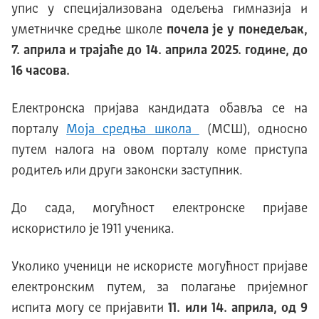
упис у специјализована одељења гимназија и
уметничке средње школе
почела је у понедељак,
7. априла и трајаће до 14. априла 2025. године, до
16 часова.
Електронска пријава кандидата обавља се на
порталу
Моја средња школа
(МСШ), односно
путем налога на овом порталу коме приступа
родитељ или други законски заступник.
До сада, могућност електронске пријаве
искористило је 1911 ученика.
Уколико ученици не искористе могућност пријаве
електронским путем, за полагање пријемног
испита могу се пријавити
11. или 14. априла, од 9