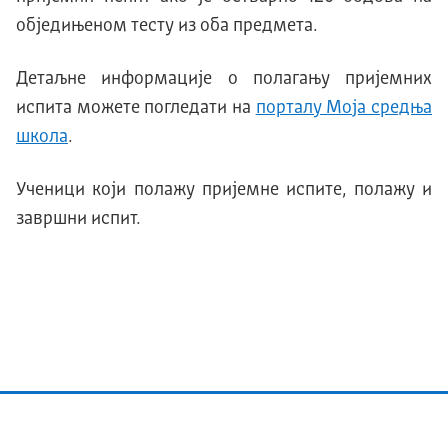
обједињеном тесту из оба предмета.
Детаљне информације о полагању пријемних
испита можете погледати на
порталу Моја средња
школа
.
Ученици који полажу пријемне испите, полажу и
завршни испит.