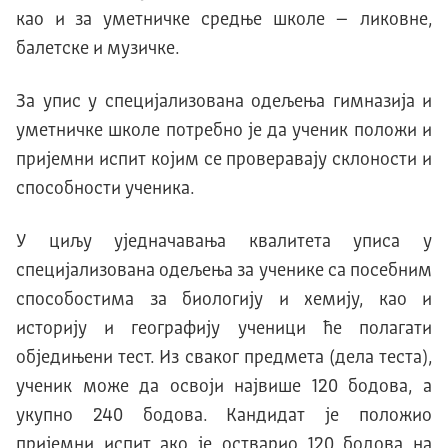
као и за уметничке средње школе – ликовне,
балетске и музичке.
За упис у специјализована одељења гимназија и
уметничке школе потребно је да ученик положи и
пријемни испит којим се проверавају склоности и
способности ученика.
У циљу уједначавања квалитета уписа у
специјализована одељења за ученике са посебним
способостима за биологију и хемију, као и
историју и географију ученици ће полагати
обједињени тест. Из сваког предмета (дела теста),
ученик може да освоји највише 120 бодова, а
укупно 240 бодова. Кандидат је положио
пријемни испит ако је остварио 120 бодова на