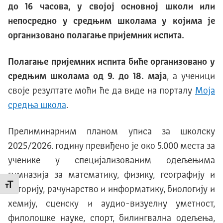
до 16 часова, у својој основној школи или
непосредно у средњим школама у којима је
организовано полагање пријемних испита.
Полагање пријемних испита биће организовано у
средњим школама од 9. до 18. маја
, а ученици
своје резултате моћи ће да виде на порталу
Моја
средња школа
.
Прелиминарним планом уписа за школску
2025/2026. годину превиђено је око 5.000 места за
ученике у специјализованим одељењима
гимназија за математику, физику, географију и
Промени величину слова
историју, рачунарство и информатику, биологију и
хемију, сценску и аудио-визуелну уметност,
филолошке науке, спорт, билингвална одељења,