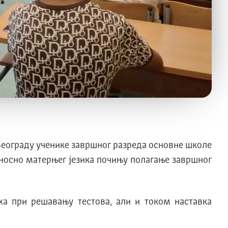
Београду ученике завршног разреда основне школе
дносно матерњег језика почињу полагање завршног
а при решавању тестова, али и током наставка