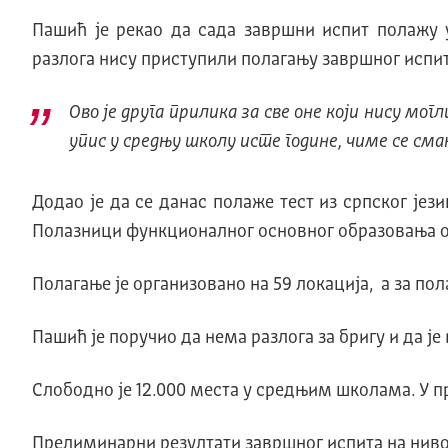
Пашић је рекао да сада завршни испит полажу 
разлога нису приступили полагању завршног испит
Ово је друга прилика за све оне који нису мо
упис у средњу школу исте године, чиме се сма
Додао је да се данас полаже тест из српског језика
Полазници функционалног основног образовања од
Полагање је организовано на 59 локација, а за по
Пашић је поручио да нема разлога за бригу и да ј
Слободно је 12.000 места у средњим школама. У п
Прелиминарни резултати завршног испита на нивоу 