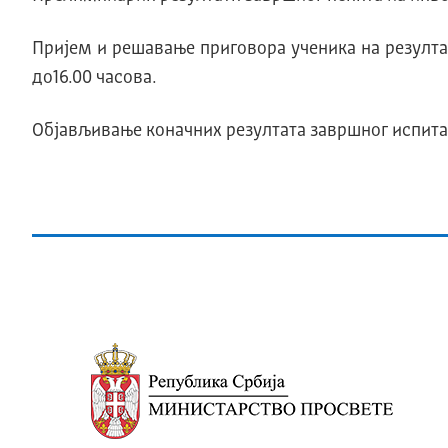
Пријем и решавање приговора ученика на резултат
до16.00 часова.
Објављивање коначних резултата завршног испита је