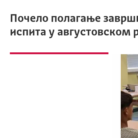
Почело полагање заврш
испита у августoвском 