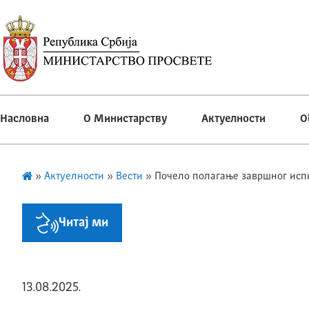
Насловна
О Министарству
Актуелности
О
»
Актуелности
»
Вести
»
Почело полагање завршног испи
Читај ми
13.08.2025.