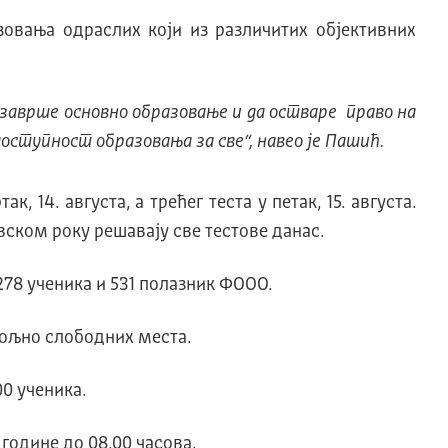
овања одраслих који из различитих објективних
о заврше основно образовање и да остваре право на
доступност образовања за све“, навео је Пашић.
, 14. августа, а трећег теста у петак, 15. августа.
ском року решавају све тестове данас.
278 ученика и 531 полазник ФООО.
овољно слободних места.
0 ученика.
године до 08.00 часова.