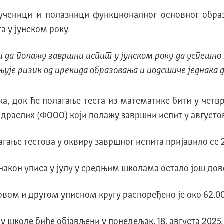
ученици и полазници функционалног основног образ
а у јунском року.
гли да полажу завршни испит у јунском року да успешн
њује ризик од прекида образовања и подстиче једнака 
, док ће полагање теста из математике бити у четвртак
раслих (ФООО) који полажу завршни испит у августов
лагање тестова у оквиру завршног испита пријавило се 
е након уписа у јулу у средњим школама остало још д
рвом и другом уписном кругу распоређено је око 62.00
школе биће објављени у понедељак, 18. августа 2025. 