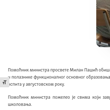
Помоћник министра просвете Милан Пашић обишао 
и полазнике функционалног основног образовања 
Промени величину слова
испита у августовском року.
Помоћник министра пожелео је свима који зав
школовања.