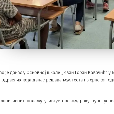
је данас у Основној школи „Иван Горан Ковачић“ у 
одраслих који данас решавањем теста из српског, о
ршни испит полажу у августовском року пуно успех