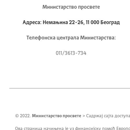
Министарство просвете
Адреса: Немањина 22-26, 11 000 Београд
Телeфонска централа Mинистарства:
011/3613-734
© 2022.
Министарство просвете
> Садржај сајта доступ
Ова страница начињена је уз финансијску помоћ Европс