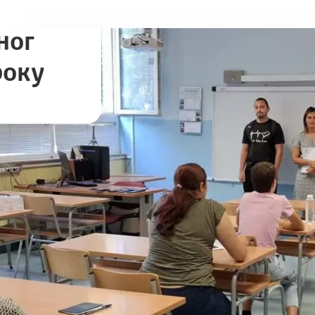
ног
року