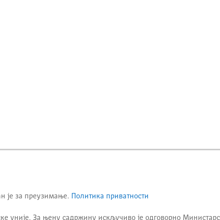
ан је за преузимање.
Политика приватности
ке уније. За њену садржину искључиво је одговорно
Министарс