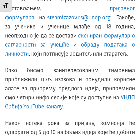
Промени величину слова
достављањем
пријавног
формулара
на
steamizazov.rs@undp.огg
. Такође,
за ученике и ученице млађе од 18 година,
неопходно је да се достави
скениран формулар о
сагласности за учешће и обраду података о
личности
, који потписује родитељ или старатељ.
Како бисмо заинтересованим тимовима
приближили циљ изазова и понудили корисне
алате за припрему предлога идеја, припремили
смо четири инфо сесије које су доступне на
УНДП
Србија YоuTube каналу
.
Након истека рока за пријаву, комисија ће
одабрати од 5 до 10 најбољих идеја које ће добити