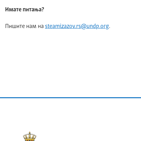
Имате питања?
Пишите нам на
steamizazov.rs@undp.огg
.