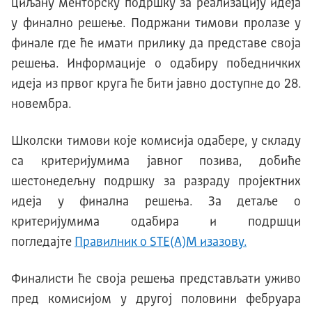
циљану менторску подршку за реализацију идеја
у финално решење. Подржани тимови пролазе у
финале где ће имати прилику да представе своја
решења. Информације о одабиру победничких
идеја из првог круга ће бити јавно доступне до 28.
новембра.
Школски тимови које комисија одабере, у складу
са критеријумима јавног позива, добиће
шестонедељну подршку за разраду пројектних
идеја у финална решења. За детаље о
критеријумима одабира и подршци
погледајте
Правилник о SТЕ(А)М изазову.
Финалисти ће своја решења представљати уживо
пред комисијом у другој половини фебруара