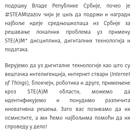
подршку Владе Републике Србије, почео је
#STEAMizazov чији је циљ да подржи и награди
најбоље идеје средњошколаца из Србије за
решавање локалних проблема уз примену
STE(А)М* дисциплина, дигиталних технологија и
података.
Верујемо да уз дигиталне технологије као што су
вештачка интелигенција, интернет ствари (
Internet
of Things
), блокчејн, роботика и друге, примењене
кроз SТЕ(А)М области, можемо да
идентификујемо и понудимо различита
иновативна решења. Зато вас позивамо да их
осмислите, а ми ћемо најбољима помоћи да их
спроведу у дело!