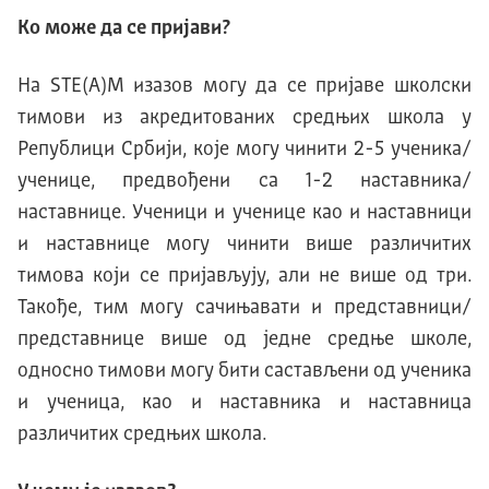
Ко може да се пријави?
На SТЕ(А)М изазов могу да се пријаве школски
тимови из акредитованих средњих школа у
Републици Србији, које могу чинити 2-5 ученика/
ученице, предвођени са 1-2 наставника/
наставнице. Ученици и ученице као и наставници
и наставнице могу чинити више различитих
тимова који се пријављују, али не више од три.
Такође, тим могу сачињавати и представници/
представнице више од једне средње школе,
односно тимови могу бити састављени од ученика
и ученица, као и наставника и наставница
различитих средњих школа.