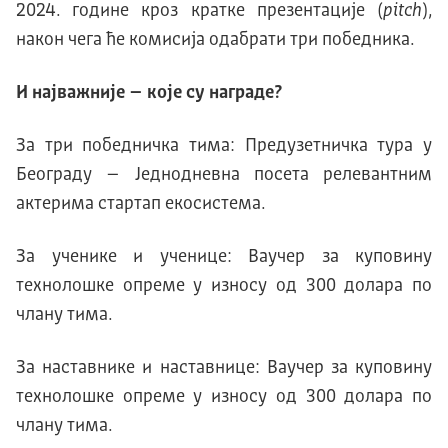
2024. године кроз кратке презентације (
pitch
),
након чега ће комисија одабрати три победника.
И најважније – које су награде?
За три победничка тима: Предузетничка тура у
Београду – Једнодневна посета релевантним
актерима стартап екосистема.
За ученике и ученице: Ваучер за куповину
технолошке опреме у износу од 300 долара по
члану тима.
За наставнике и наставнице: Ваучер за куповину
технолошке опреме у износу од 300 долара по
члану тима.