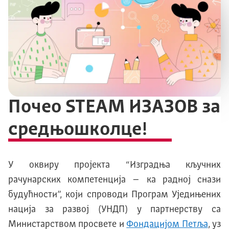
Почео STEAM ИЗАЗОВ за
средњошколце!
У оквиру пројекта “Изградња кључних
рачунарских компетенција – ка радној снази
будућности”, који спроводи Програм Уједињених
нација за развој (УНДП) у партнерству са
Министарством просвете и
Фондацијом Петља
, уз