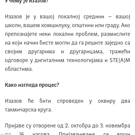
У чему је изазов?
Изазов је у вашој локалној средини – вашој
школи, вашем комшилуку, општини или граду. Ако
препознајете неки локални проблем, размислите
на који начин бисте могли да га решите заједно са
својим другарима и другарицама, тражећи
одговоре у дигиталним технологијама и SТЕ(А)М
областима.
Како изгледа процес?
Изазов ће бити спроведен у оквиру два
такмичарска круга.
Пријаве су отворене од 2. октобра до 3. новембра
до 16 часова.
Пријављивање се врши