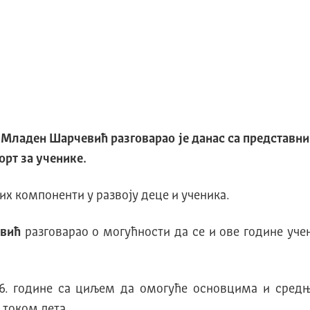
а Младен Шарчевић разговарао је данас са представ
рт за ученике.
јих компоненти у развоју деце и ученика.
овић
разговарао о могућности да се и ове године уч
96. године са циљем да омогуће основцима и сре
током лета.