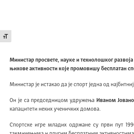
Промени величину слова
Министар просвете, науке и технолошког развој
њихове активности које промовишу бесплатан спо
Министар је истакао да је спорт једна од најбитни
Он је са председницом удружења
Иваном Јован
капацитети неких ученичких домова.
Спортске игре младих одржане су први пут 19
такмичењима и другим бесплатним активностима 