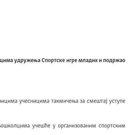
ницима удружења Спортске игре младих и подржао
еницима учесницима такмичења за смештај уступе
дњошколцима учешће у организованим спортским