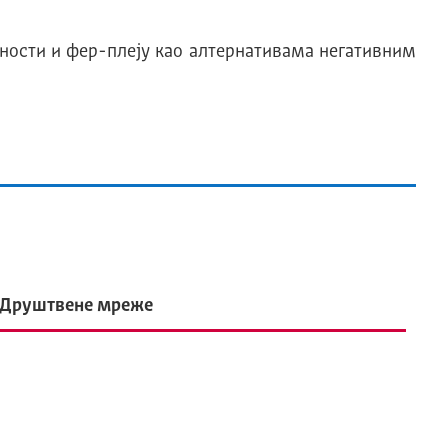
ности и фeр-плеју као алтернативама негативним
Друштвене мреже