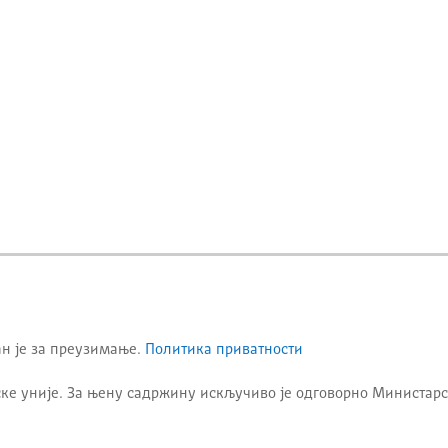
ан је за преузимање.
Политика приватности
ке уније. За њену садржину искључиво је одговорно
Министарс