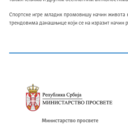
Спортске игре младих промовишу начин живота к
трендовима данашњице који се на изразит начин р
Министарство просвете