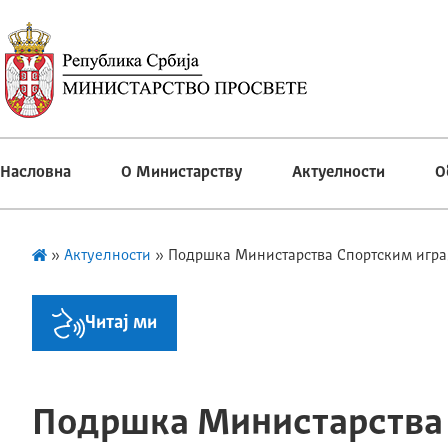
Насловна
О Министарству
Актуелности
О
»
Актуелности
»
Подршка Министарства Спортским игр
Читај ми
Подршка Министарства