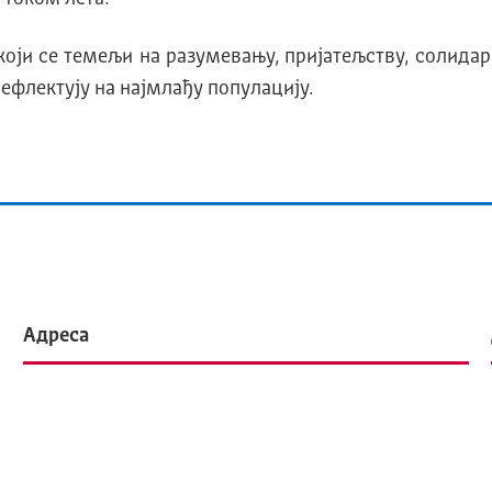
оји се темељи на разумевању, пријатељству, солидар
ефлектују на најмлађу популацију.
Адреса