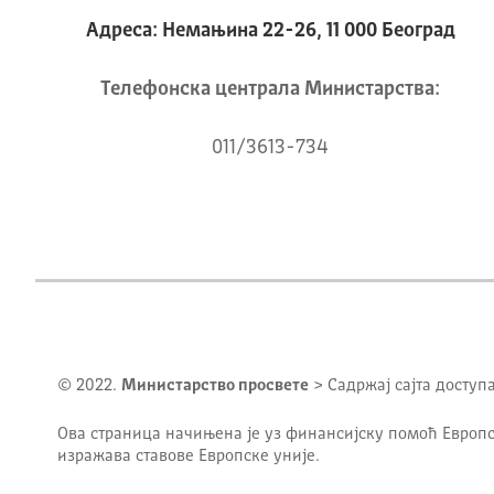
Адреса: Немањина 22-26, 11 000 Београд
Телeфонска централа Mинистарства:
011/3613-734
© 2022.
Министарство просвете
> Садржај сајта доступ
Ова страница начињена је уз финансијску помоћ Европс
изражава ставове Европске уније.