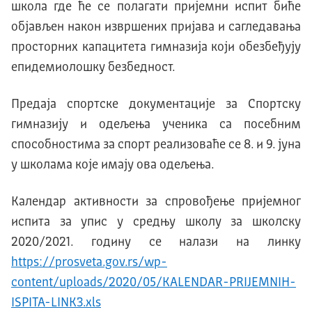
школа где ће се полагати пријемни испит биће
објављен након извршених пријава и сагледавања
просторних капацитета гимназија који обезбеђују
епидемиолошку безбедност.
Предаја спортске документације за Спортску
гимназију и одељења ученика са посебним
способностима за спорт реализоваће се 8. и 9. јуна
у школама које имају ова одељења.
Календар активности за спровођење пријемног
испита за упис у средњу школу за школску
2020/2021. годину се налази на линку
https://prosveta.gov.rs/wp-
content/uploads/2020/05/KALENDAR-PRIJEMNIH-
ISPITA-LINK3.xls