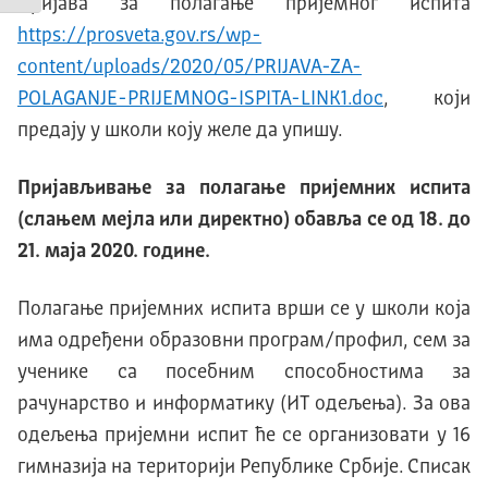
Пријава за полагање пријемног испита
https://prosveta.gov.rs/wp-
content/uploads/2020/05/PRIJAVA-ZA-
POLAGANJE-PRIJEMNOG-ISPITA-LINK1.doc
, који
предају у школи коју желе да упишу.
Пријављивање за полагање пријемних испита
(слањем мејла или директно) обавља се од 18. до
21. маја 2020. године.
Полагање пријемних испита врши се у школи која
има одређени образовни програм/профил, сем за
ученике са посебним способностима за
рачунарство и информатику (ИТ одељења). За ова
одељења пријемни испит ће се организовати у 16
гимназија на територији Републике Србије. Списак