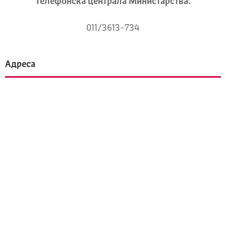
Телeфонска централа Mинистарства:
011/3613-734
Адреса