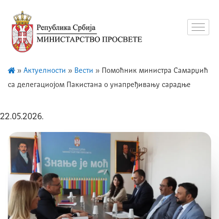
»
Актуелности
»
Вести
»
Помоћник министра Самарџић
са делегациојом Пакистана о унапређивању сарадње
22.05.2026.