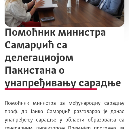
Помоћник министра
Самарџић са
делегациојом
Пакистана о
унапређивању сарадње
Помоћник министра за међународну сарадњу
проф. др Јанко Самарџић разговарао је данас
унапређењу сарадње у области образовања са
генералним директором Премијер програма за