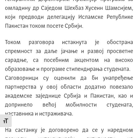
омладину др Саједом Шехбаз Хусеин Шамсијем,
који предводи делегацију Исламске Републике
Пакистан током посете Србији.
Током разговора истакнута је обострана
спремност за даље јачање и развој просветне
сарадње, са посебним акцентом на високо
образовање и програме стипендирања студената.
Саговорници су оценили да би унапређење
партнерства у овој области додатно повезало
академске заједнице Србија и Пакистан, као и
допринело већој мобилности студената,
наставника и истраживача.
Промени величину слова
На састанку је договорено да се у наредном