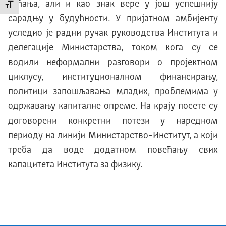
сећања, али и као знак вере у још успешнију
Промени величину слова
сарадњу у будућности. У пријатном амбијенту
уследио је радни ручак руководства Института и
делегације Министарства, током кога су се
водил
и
н
еформални разговор
и
о пројектном
циклусу, институционалном финансирању,
политици запошљавања младих, проблемима у
одржавању капиталне опреме.
На крају посете су
договорени конкретни потези у наредном
периоду на линији Министарство-Институт, а који
треба да воде додатном повећању свих
капацитета Института за физику.