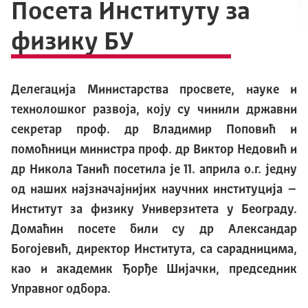
Посета Институту за
физику БУ
Делегација Министарства просвете, науке и
технолошког развоја, коју су чинили
државни
секретар
п
роф. др Владимир Поповић
и
помоћници м
инистра
п
роф. др Виктор Недовић
и
др Никола Танић
посетила је 11. априла о.г. једну
од наших најзначајнијих научних институција –
Институт за физику Универзитета у Београду.
Домаћин посете били су
др Александар
Богојевић, директор
Института, са сарадницима,
као и академик Ђорђе Шијачки, председник
Управног одбора.