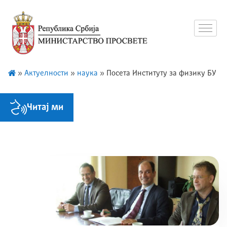
»
Актуелности
»
наука
»
Посета Институту за физику БУ
Читај ми