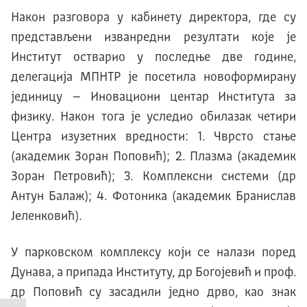
Након разговора у
кабинету директора
, где су
представљени изванредни резултати које је
Институт остварио
у последње две године
,
делегација МПНТР је посетила новоформирану
јединицу –
Иновацион
и
цент
а
р Института за
физику
.
Након тога је уследио обилазак четири
Центра изузетних вредности: 1.
Чврсто стање
(
а
кадемик Зоран Поповић);
2.
Плазма (
а
кадемик
Зоран Петровић);
3.
Комплексни системи (др
Антун Балаж);
4.
Фотоника (
академик
Бран
ислав
Јеленковић).
У парковском комплексу који се налази поред
Дунава, а припада Институту, др Богојевић и проф.
др Поповић су засадили једно дрво, као знак