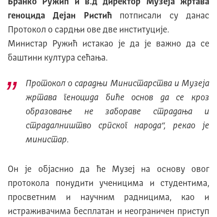
Бранко Ружић и в.д директор Музеја жртава
геноцида Дејан Ристић
потписали су данас
Протокол о сардњи ове две институције.
Министар Ружић истакао је да је важно да се
баштини култура сећања.
Протокол о сарадњи Министарства и Музеја
жртава геноцида биће основ да се кроз
образовање не забораве страдања и
страдалништво српског народа
“, рекао је
министар.
Он је објаснио да ће Музеј на основу овог
протокола понудити ученицима и студентима,
просветним и научним радницима, као и
истраживачима бесплатан и неограничен приступ