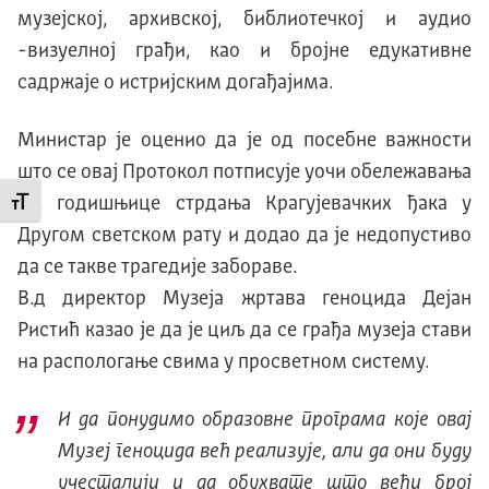
музејској, архивској, библиотечкој и аудио
-визуелној грађи, као и бројне едукативне
садржаје о истријским догађајима.
Министар је оценио да је од посебне важности
што се овај Протокол потписује уочи обележавања
80. годишњице стрдања Крагујевачких ђака у
Промени величину слова
Другом светском рату и додао да је недопустиво
да се такве трагедије забораве.
В.д директор Музеја жртава геноцида Дејан
Ристић казао је да је циљ да се грађа музеја стави
на распологање свима у просветном систему.
И да понудимо образовне програма које овај
Музеј геноцида већ реализује, али да они буду
учесталији и да обухвате што већи број