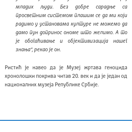
младих људи. Без добре сарадње са
просветним системом плашим се да ми који
радимо у установама културе не можемо да
дамо пун допринос ономе што желимо. А то
је обогаћивање и објективизација нашег
знања“
, рекао је он.
Ристић је навео да је Музеј жртава геноцида
хронолошки покрива читав 20. век и да је један од
националних музеја Републике Србије.