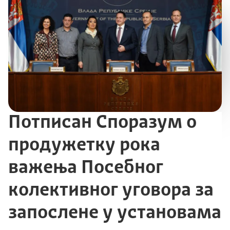
Потписан Споразум о
продужетку рока
важења Посебног
колективног уговора за
запослене у установама