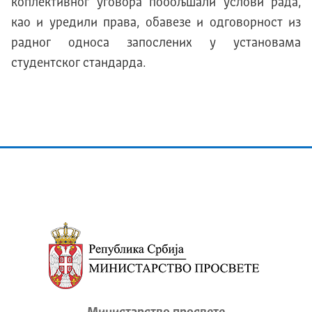
коплективног уговора побољшали услови рада,
као и уредили права, обавезе и одговорност из
радног односа запослених у установама
студентског стандарда.