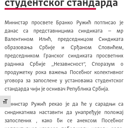
студентског стандарда
Министар просвете Бранко Ружић потписао је
данас са представницима синдиката – мр
Валентином Илић, председницом Синдиката
образовања Србије и Срђаном Словићем,
председником Гранског синдиката просветних
радника Србије ,,Независност“, Споразум о
продужетку рока важења Посебног колективног
уговора за запослене у установама студентског
стандарда чији је оснивач Република Србија.
Промени величину слова
Министар Ружић рекао је да ће у сарадњи са
синдикатима наставити да унапређује положај
запослених , како би се анексом Посебног