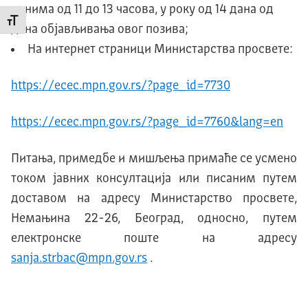
данима од 11 до 13 часова, у року од 14 дана од
Промени величину слова
дана објављивања овог позива;
На интернет страници Министарства просвете:
https://ecec.mpn.gov.rs/?page_id=7730
https://ecec.mpn.gov.rs/?page_id=7760&lang=en
Питања, примедбе и мишљења примаће се усмено
током јавних консултација или писаним путем
доставом на адресу Министарство просвете,
Немањина 22-26, Београд, односно, путем
електронске поште на адресу
sanja.strbac@mpn.gov.rs
.