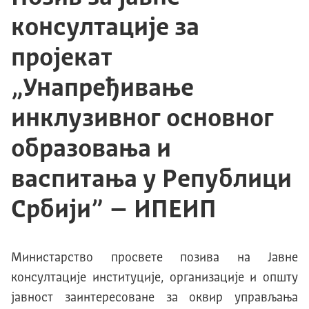
консултације за
пројекат
„Унапређивање
инклузивног основног
образовања и
васпитања у Републици
Србији” – ИПЕИП
Министарство просвете позива на Јавне
консултације институције, организације и општу
јавност заинтересоване за оквир управљања