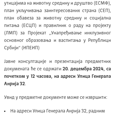
утицајима на животну средину и друштво (ЕСМФ),
план укључивања заинтересованих страна (СЕП),
план обавеза за животну средину и социјална
питања (ЕСЦП) и правилник о раду на пројекту
(ЛМП) за Пројекат „Унапређивање инклузивног
основног образовања и васпитања у Републици
Србији“ (ИПЕИП)
Јавне консултације и презентација предметних
докумената ће се одржати
20. децембра 2024, са
почетком у 12 часова, на адреси Улица Генерала
Анрија 32
.
Увид у предметне документе може се извршити:
На адреси Улица Генерала Анрија 32, радним